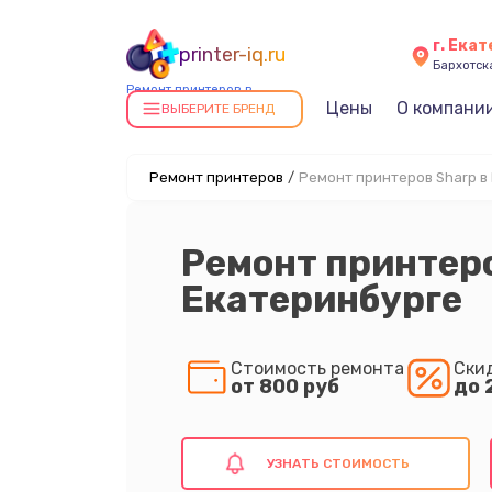
г. Ека
printer-iq.ru
Бархотская
Ремонт принтеров в
Цены
О компани
Екатеринбурге
ВЫБЕРИТЕ БРЕНД
Ремонт принтеров
/
Ремонт принтеров Sharp в
Ремонт принтеро
Екатеринбурге
Стоимость ремонта
Ски
от 800 руб
до 
УЗНАТЬ СТОИМОСТЬ