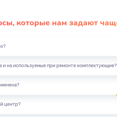
осы, которые нам задают чащ
но?
та и на используемые при ремонте комплектующие?
зменена?
й центр?