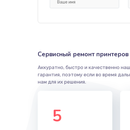
Ремонт автоподатчика
Замена абсорбера
Замена лазера
Сервисный ремонт принтеров 
Замена блока питания
Аккуратно, быстро и качественно на
гарантия, поэтому если во время дал
Чистка блока проявки
нам для их решения.
5