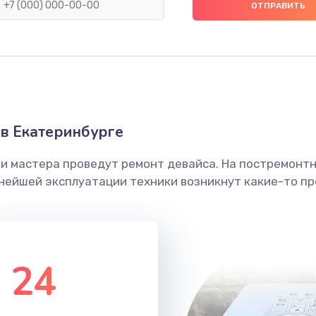
40 мин
1 год
30 мин
2 года
50 мин
1 год
в Екатеринбурге
40 мин
2 года
ши мастера проведут ремонт девайса. На постремонт
ьнейшей эксплуатации техники возникнут какие-то пр
20 мин
2 года
24