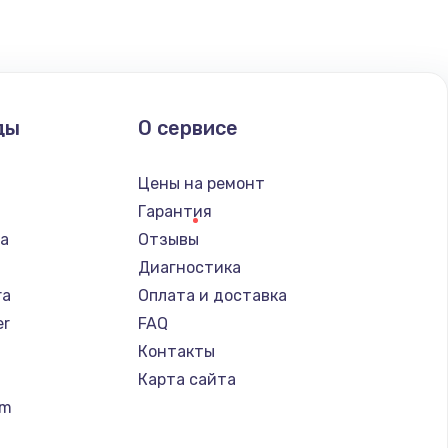
ать
ать
ды
О сервисе
ать
n
Цены на ремонт
ать
Гарантия
ba
Отзывы
Диагностика
ra
Оплата и доставка
er
FAQ
Контакты
Карта сайта
um