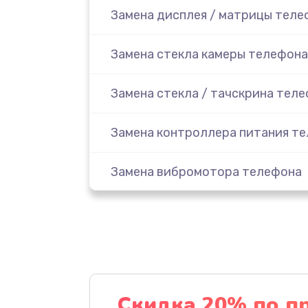
Замена дисплея / матрицы теле
Замена стекла камеры телефона
Замена стекла / тачскрина тел
Замена контроллера питания т
Замена вибромотора телефона
Замена разъема наушников тел
Замена аудиокодека телефона
Замена микросхем питания тел
Скидка 20% по п