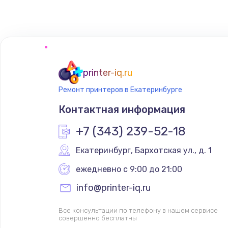
Восстановление цепей питания
Замена кнопки включения телеф
Замена кнопок громкости телеф
printer-iq.ru
Ремонт принтеров в Екатеринбурге
Ремонт телефона после воды
Контактная информация
+7 (343) 239-52-18
Екатеринбург
,
 Бархотская ул., д. 1
ежедневно с 9:00 до 21:00
info@printer-iq.ru
Все консультации по телефону в нашем сервисе
совершенно бесплатны