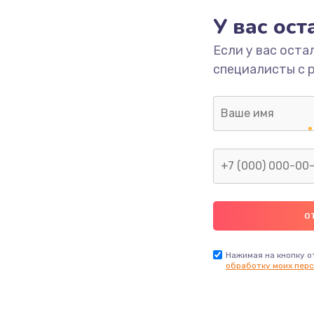
У вас ос
293 руб.
Заказ
Если у вас оста
специалисты с 
709 руб.
Заказ
529 руб.
Заказ
она
709 руб.
Заказ
а
812 руб.
Заказ
318 руб.
Заказ
Нажимая на кнопку о
обработку моих перс
й платы
908 руб.
Заказ