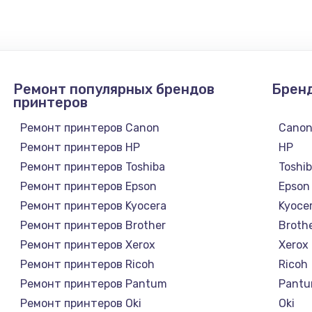
 телефона
2281 руб.
Заказ
она
228 руб.
Заказ
Ремонт популярных брендов
Брен
она
270 руб.
Заказ
принтеров
Ремонт принтеров Canon
Cano
417 руб.
Заказ
Ремонт принтеров HP
HP
Ремонт принтеров Toshiba
Toshi
Ремонт принтеров Epson
Epson
Ремонт принтеров Kyocera
Kyoce
Ремонт принтеров Brother
Broth
Ремонт принтеров Xerox
Xerox
Ремонт принтеров Ricoh
Ricoh
Ремонт принтеров Pantum
Pant
Ремонт принтеров Oki
Oki