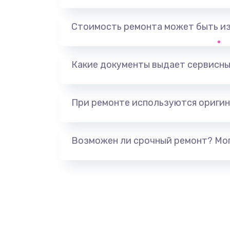
Замена держателя SIM-карты т
Стоимость ремонта может быть и
Ультразвуковая чистка телефон
Какие документы выдает сервисны
Замена USB-разъема (micro-usb)
телефона
При ремонте используются оригин
Замена аудио разъема телефон
Возможен ли срочный ремонт? Мог
Замена разъема/гнезда зарядки
телефона
Замена задней крышки телефон
Замена корпуса телефона