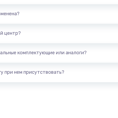
елефона
679 руб.
Заказ
зменена?
а
554 руб.
Заказ
й центр?
377 руб.
Заказ
альные комплектующие или аналоги?
а
1330 руб.
Заказ
у при нем присутствовать?
395 руб.
Заказ
а
224 руб.
Заказ
448 руб.
Заказ