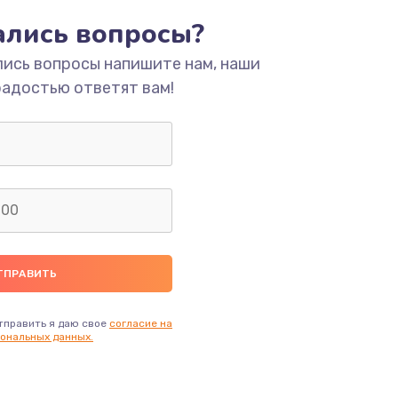
тались вопросы?
ать
лись вопросы напишите нам, наши
радостью ответят вам!
ать
ать
ать
ать
ать
тправить я даю свое
согласие на
ональных данных.
ать