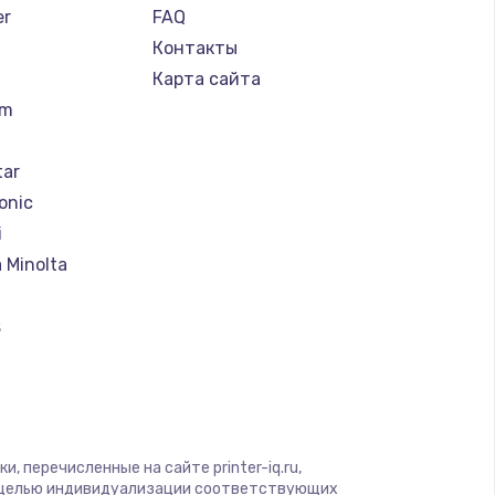
er
FAQ
Контакты
Карта сайта
um
tar
onic
i
 Minolta
s
ung
rk
, перечисленные на сайте printer-iq.ru,
с целью индивидуализации соответствующих