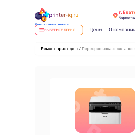
г. Ека
printer-iq.ru
Бархотская
Ремонт принтеров в
Цены
О компани
Екатеринбурге
ВЫБЕРИТЕ БРЕНД
Ремонт принтеров
/
Перепрошивка, восстанов