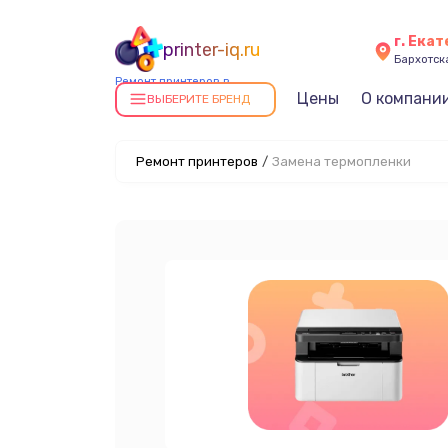
г. Ека
printer-iq.ru
Бархотская
Ремонт принтеров в
Цены
О компани
Екатеринбурге
ВЫБЕРИТЕ БРЕНД
Ремонт принтеров
/
Замена термопленки