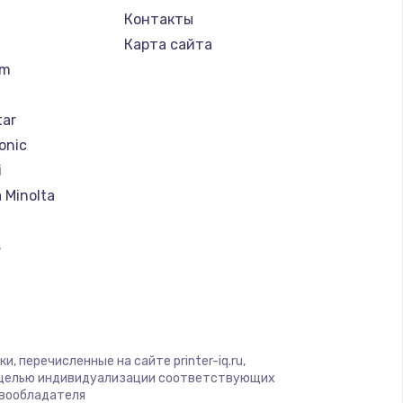
Контакты
Карта сайта
um
tar
onic
i
 Minolta
s
ung
rk
, перечисленные на сайте printer-iq.ru,
с целью индивидуализации соответствующих
авообладателя
u