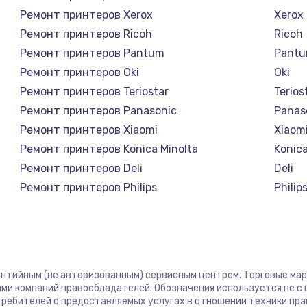
Ремонт принтеров Xerox
Xerox
Ремонт принтеров Ricoh
Ricoh
Ремонт принтеров Pantum
Pant
Ремонт принтеров Oki
Oki
Ремонт принтеров Teriostar
Terios
Ремонт принтеров Panasonic
Panas
Ремонт принтеров Xiaomi
Xiaom
Ремонт принтеров Konica Minolta
Konica
Ремонт принтеров Deli
Deli
Ремонт принтеров Philips
Philip
Ремонт принтеров Samsung
Sams
Ремонт принтеров Kodak
Kodak
Ремонт принтеров Lexmark
Lexma
Ремонт принтеров Sharp
Sharp
рантийным (не авторизованным) сервисным центром. Торговые марки
Ремонт принтеров TSC
TSC
ми компаний правообладателей. Обозначения используется не 
отребителей о предоставляемых услугах в отношении техники пр
Ремонт принтеров Fujitsu
Fujits