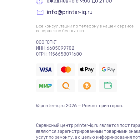
ежедневно с 9:00 до 21:00
info@printer-iq.ru
Все консультации по телефону в нашем сервисе
совершенно бесплатны
ООО "ОТК"
ИНН: 6685099782
ОГРН: 1156658071680
© printer-iq.ru
2026
— Ремонт принтеров.
Сервисный центр printer-iq.ru является пост га
являются зарегистрированным товарными знака
услуг по ремонту, а с целью информирования п