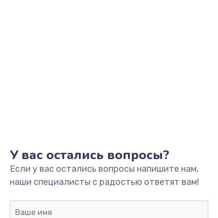
Заказать
Замена аккумулятора
от 890 руб.
Заказать
Замена корпуса
от 890 руб.
Заказать
Ремонт динамика
У вас остались вопросы?
от 400 руб.
Если у вас остались вопросы напишите нам,
Заказать
наши специалисты с радостью ответят вам!
Замена клавиатуры
от 1190 руб.