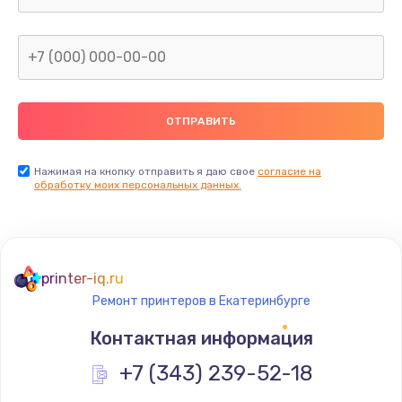
Заказать
Замена видеокарты
от 1600 руб.
Заказать
Замена термопасты
Нажимая на кнопку отправить я даю свое
согласие на
обработку моих персональных данных.
от 995 руб.
Заказать
Замена системы охлаждения
printer-iq.ru
от 1500 руб.
Ремонт принтеров в Екатеринбурге
Заказать
Контактная информация
Ремонт подсветки
+7 (343) 239-52-18
от 1200 руб.