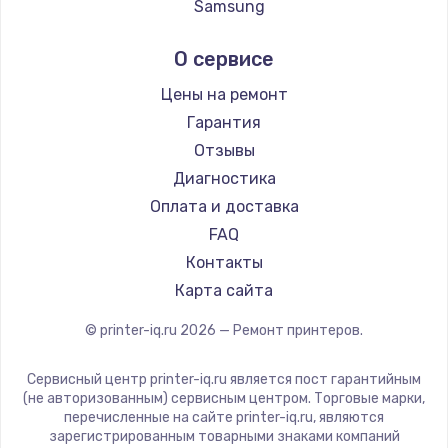
Samsung
Заказать
Kodak
О сервисе
Замена микрофона
Lexmark
от 1050 руб.
Sharp
Цены на ремонт
TSC
Заказать
Гарантия
Fujitsu
Отзывы
Замена вебкамеры
Godex
Диагностика
от 1240 руб.
Оплата и доставка
Заказать
FAQ
Контакты
Ремонт разъема питания
Карта сайта
от 745 руб.
© printer-iq.ru
2026
— Ремонт принтеров.
Заказать
Сервисный центр printer-iq.ru является пост гарантийным
Замена южного моста
(не авторизованным) сервисным центром. Торговые марки,
перечисленные на сайте printer-iq.ru, являются
от 2600 руб.
зарегистрированным товарными знаками компаний