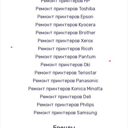
Ремонт принтеров HP
Заказать
Ремонт принтеров Toshiba
Ремонт принтеров Epson
Настройка BIOS
Ремонт принтеров Kyocera
от 930 руб.
Ремонт принтеров Brother
Заказать
Ремонт принтеров Xerox
Ремонт принтеров Ricoh
Замена SSD
Ремонт принтеров Pantum
от 990 руб.
Ремонт принтеров Oki
Заказать
Ремонт принтеров Teriostar
Ремонт принтеров Panasonic
Установка драйверов
Ремонт принтеров Konica Minolta
от 725 руб.
Ремонт принтеров Deli
Заказать
Ремонт принтеров Philips
Ремонт принтеров Samsung
Замена HDMI
Ремонт принтеров Kodak
от 600 руб.
Бренды