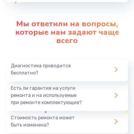
от 1100 руб.
Заказать
Мы ответили на вопросы,
Замена шим-контроллера
которые нам задают чаще
от 3900 руб.
всего
Заказать
Замена контроллера питания
Диагностика проводится
от 1490 руб.
бесплатно?
Заказать
Есть ли гарантия на услуги
Ремонт петель крышки
ремонта и на используемые
от 990 руб.
при ремонте комплектующие?
Заказать
Стоимость ремонта может
быть изменена?
Замена стекла
от 1100 руб.