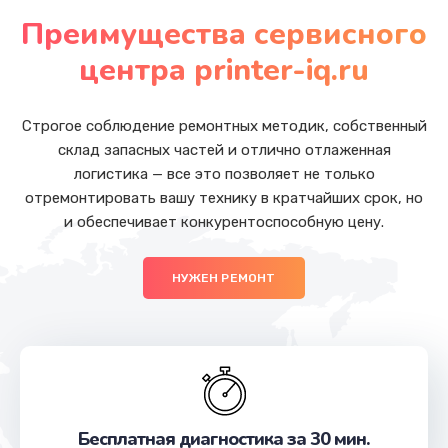
от 1200 руб.
Преимущества сервисного
Заказать
центра printer-iq.ru
Замена Wi-Fi
от 500 руб.
Строгое соблюдение ремонтных методик, собственный
склад запасных частей и отлично отлаженная
Заказать
логистика — все это позволяет не только
отремонтировать вашу технику в кратчайших срок, но
Ремонт цепи питания
и обеспечивает конкурентоспособную цену.
от 2200 руб.
Заказать
НУЖЕН РЕМОНТ
Ремонт мультиконтроллера
от 1000 руб.
Заказать
Замена шлейфа
Бесплатная диагностика за 30 мин.