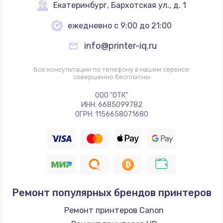
Екатеринбург
,
 Бархотская ул., д. 1
Заказать
ежедневно с 9:00 до 21:00
Чистка от пыли
info@printer-iq.ru
от 990 руб.
Заказать
Все консультации по телефону в нашем сервисе
совершенно бесплатны
Настройка Wi-Fi
ООО "ОТК"
от 1060 руб.
ИНН: 6685099782
ОГРН: 1156658071680
Заказать
Восстановление данных
от 990 руб.
Заказать
Ремонт популярных брендов принтеров
Настройка ОС
Ремонт принтеров Canon
от 1090 руб.