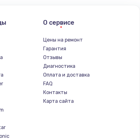
ать
ды
О сервисе
ать
n
Цены на ремонт
ать
Гарантия
ba
Отзывы
ать
Диагностика
ra
Оплата и доставка
ать
er
FAQ
Контакты
ать
Карта сайта
um
ать
tar
ать
onic