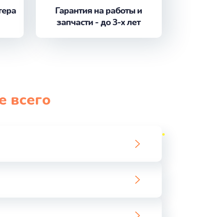
тера
Гарантия на работы и
запчасти - до 3-х лет
ать
ать
ать
е всего
ать
ать
ать
ать
ать