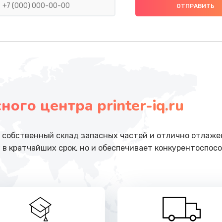
от 2200 руб.
Заказ
от 1000 руб.
Заказ
от 600 руб.
Заказ
ого центра printer-iq.ru
от 600 руб.
Заказ
от 960 руб.
Заказ
собственный склад запасных частей и отлично отлажен
 в кратчайших срок, но и обеспечивает конкурентоспосо
от 2500 руб.
Заказ
от 1100 руб.
Заказ
от 3900 руб.
Заказ