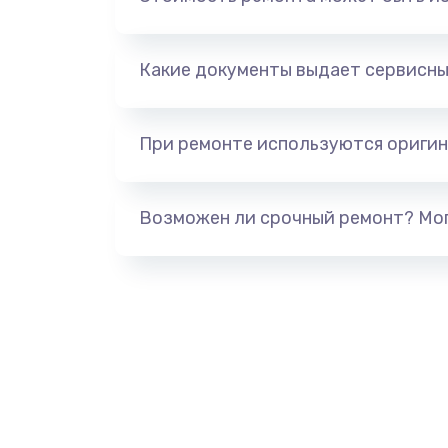
Замена корпуса
Какие документы выдает сервисны
Ремонт динамика
При ремонте используются оригин
Замена клавиатуры
Возможен ли срочный ремонт? Мог
Замена видеокарты
Замена термопасты
Замена системы охлаждения
Ремонт подсветки