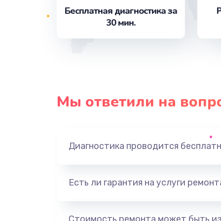
Бесплатная диагностика за
Р
30 мин.
Замена контроллера питания
Ремонт петель крышки
Замена стекла
Мы ответили на вопр
Ремонт камеры
Замена USB порта
Диагностика проводится бесплат
Замена камеры
Есть ли гарантия на услуги ремон
Замена кнопки включения
Стоимость ремонта может быть и
Замена аккумулятора