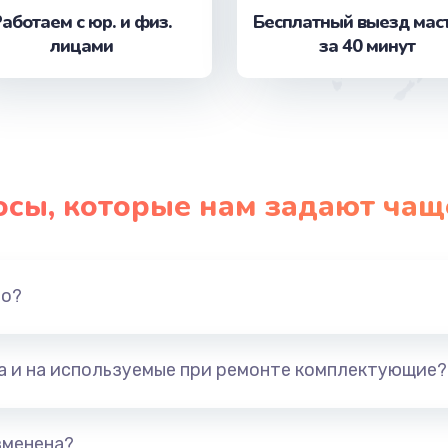
аботаем с юр. и физ.
Бесплатный выезд мас
лицами
за 40 минут
от 1490 руб.
Заказ
от 990 руб.
Заказ
от 1100 руб.
Заказ
осы, которые нам задают чащ
от 600 руб.
Заказ
от 1060 руб.
Заказ
но?
от 1600 руб.
Заказ
та и на используемые при ремонте комплектующие?
от 800 руб.
Заказ
зменена?
от 890 руб.
Заказ