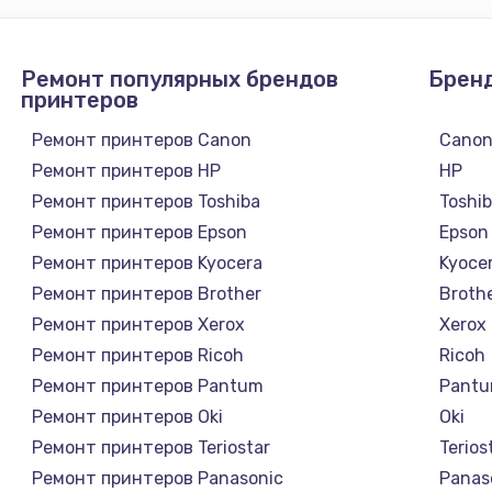
от 1330 руб.
Заказ
Ремонт популярных брендов
Брен
от 1145 руб.
Заказ
принтеров
от 890 руб.
Ремонт принтеров Canon
Cano
Заказ
Ремонт принтеров HP
HP
Ремонт принтеров Toshiba
Toshi
от 750 руб.
Заказ
Ремонт принтеров Epson
Epson
Ремонт принтеров Kyocera
Kyoce
от 1050 руб.
Заказ
Ремонт принтеров Brother
Broth
Ремонт принтеров Xerox
Xerox
от 1240 руб.
Заказ
Ремонт принтеров Ricoh
Ricoh
Ремонт принтеров Pantum
Pant
от 745 руб.
Заказ
Ремонт принтеров Oki
Oki
Ремонт принтеров Teriostar
Terios
от 2600 руб.
Заказ
Ремонт принтеров Panasonic
Panas