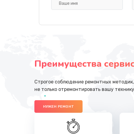
Ремонт цепи питания
Ремонт мультиконтроллера
Замена шлейфа
Преимущества сервисн
Замена разъема питания
Замена шлейфа матрицы
Строгое соблюдение ремонтных методик, 
не только отремонтировать вашу технику
Ремонт цепей питания
НУЖЕН РЕМОНТ
Замена звуковой карты
Замена шим-контроллера