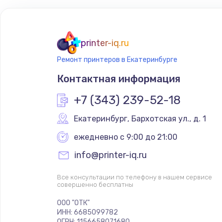
Замена тачпада
Замена экрана
printer-iq.ru
Ремонт принтеров в Екатеринбурге
Замена оперативной памяти
Контактная информация
Замена жесткого диска
+7 (343) 239-52-18
Екатеринбург
,
 Бархотская ул., д. 1
Замена микрофона
ежедневно с 9:00 до 21:00
Замена вебкамеры
info@printer-iq.ru
Ремонт разъема питания
Все консультации по телефону в нашем сервисе
совершенно бесплатны
ООО "ОТК"
Замена южного моста
ИНН: 6685099782
ОГРН: 1156658071680