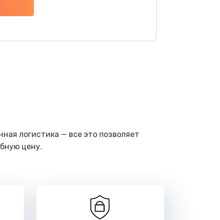
ать
ать
ать
ать
ать
ная логистика — все это позволяет
бную цену.
ать
ать
ать