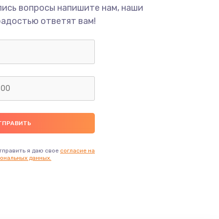
ать
лись вопросы напишите нам, наши
радостью ответят вам!
ать
ать
ать
ать
ать
тправить я даю свое
согласие на
ональных данных.
ать
ать