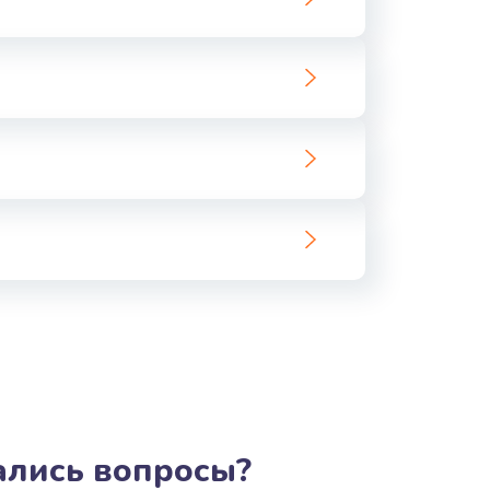
ать
ать
ать
ать
ать
ать
ать
тались вопросы?