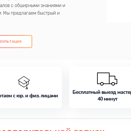
алов с обширными знаниями и
и. Мы предлагаем быстрый и
ем оригинальных компонентов, а также
ых работ. Наша цель - предоставить
ое обслуживание, удовлетворяя их
СУЛЬТАЦИЯ
медлите записаться на ремонт уже
Бесплатный выезд масте
таем с юр. и физ. лицами
40 минут