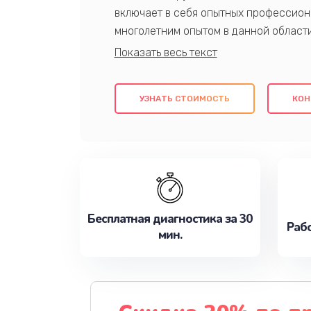
включает в себя опытных профессион
многолетним опытом в данной област
качественный ремонт с использовани
гарантируем качество всех проведенн
клиентам надежное и профессиональн
УЗНАТЬ СТОИМОСТЬ
КОН
потребности наилучшим образом. Не 
сейчас!
Бесплатная диагностика за 30
Рабо
мин.