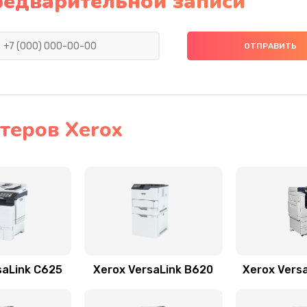
редварительной записи
теров Xerox
saLink C625
Xerox VersaLink B620
Xerox Vers