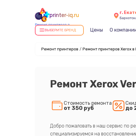
г. Ека
printer-iq.ru
Бархотская
Ремонт принтеров в
Цены
О компани
Екатеринбурге
ВЫБЕРИТЕ БРЕНД
Ремонт принтеров
/
Ремонт принтеров Xerox в
Ремонт Xerox Ve
Стоимость ремонта
Ски
от 350 руб
до 
Добро пожаловать в наш сервис по ре
специализируемся на восстановлении