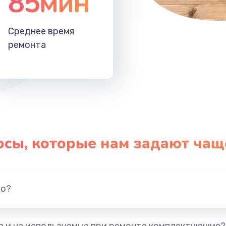
85мин
Среднее время
ремонта
осы, которые нам задают чащ
но?