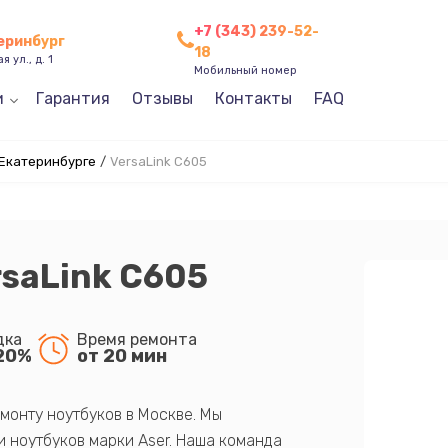
+7 (343) 239-52-
теринбург
18
 ул., д. 1
Мобильный номер
и
Гарантия
Отзывы
Контакты
FAQ
 Екатеринбурге
/
VersaLink C605
rsaLink C605
дка
Время ремонта
20%
от 20 мин
монту ноутбуков в Москве. Мы
 ноутбуков марки Aser. Наша команда