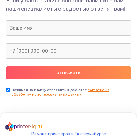
Если у вас остались вопросы напишите нам,
Замена/Pемонт карбюратора
наши специалисты с радостью ответят вам!
1300 руб.
Заказать
Ремонт капиллярной трубки
400 руб.
Заказать
Замена блока питания
1000 руб.
Заказать
Нажимая на кнопку отправить я даю свое
согласие на
обработку моих персональных данных.
Прошивка / разблокировка
900 руб.
Заказать
printer-iq.ru
Ремонт принтеров в Екатеринбурге