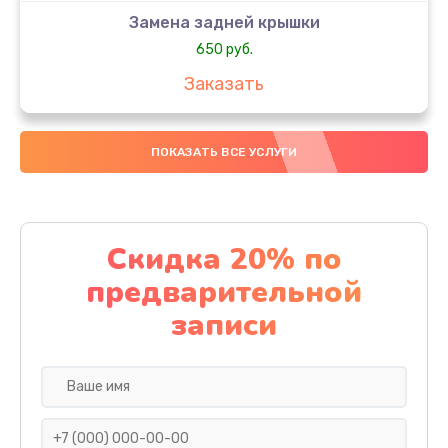
Замена задней крышки
650 руб.
Заказать
Замена аккумулятора
ПОКАЗАТЬ ВСЕ УСЛУГИ
4000 руб.
Заказать
Замена материнской платы
Скидка 20% по
1100 руб.
предварительной
Заказать
записи
Замена масла
750 руб.
Заказать