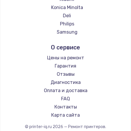
Замена температурного датчика
Konica Minolta
2500 руб.
Deli
Заказать
Philips
Samsung
Замена электроконфорки
Kodak
1300 руб.
О сервисе
Lexmark
Заказать
Sharp
Цены на ремонт
TSC
Гарантия
Техобслуживание
Fujitsu
Отзывы
900 руб.
Godex
Диагностика
Заказать
Оплата и доставка
FAQ
Установка / подключение / демонтаж
Контакты
1300 руб.
Карта сайта
Заказать
© printer-iq.ru
2026
— Ремонт принтеров.