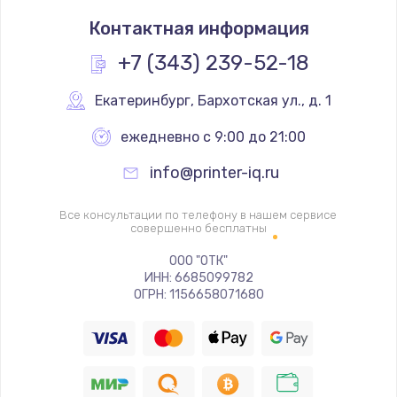
Замена термостата
Контактная информация
1200 руб.
Заказать
+7 (343) 239-52-18
Замена реле
Екатеринбург
,
 Бархотская ул., д. 1
1000 руб.
ежедневно с 9:00 до 21:00
Заказать
info@printer-iq.ru
Замена термопредохранителя
Все консультации по телефону в нашем сервисе
700 руб.
совершенно бесплатны
Заказать
ООО "ОТК"
ИНН: 6685099782
ОГРН: 1156658071680
Замена ТЭНа
2500 руб.
Заказать
Замена шнура