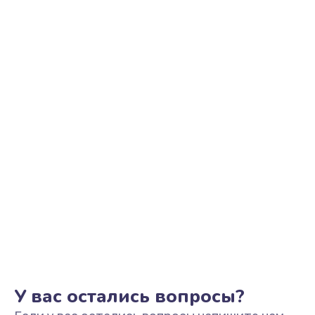
Ремонт цепи питания
2500 руб.
Заказать
Замена видеоадаптера (видеокарты)
1800 руб.
Заказать
Замена, перепайка чипа
1300 руб.
Заказать
Замена HDMI-разъема
650 руб.
Заказать
У вас остались вопросы?