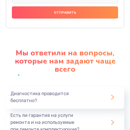
Замена праймера
1000 руб.
Заказать
Ремонт материнской платы
4500 руб.
Мы ответили на вопросы,
Заказать
которые нам задают чаще
всего
Профилактическая чистка
1000 руб.
Заказать
Диагностика проводится
бесплатно?
Прошивка BIOS
1920 руб.
Есть ли гарантия на услуги
Заказать
ремонта и на используемые
при ремонте комплектующие?