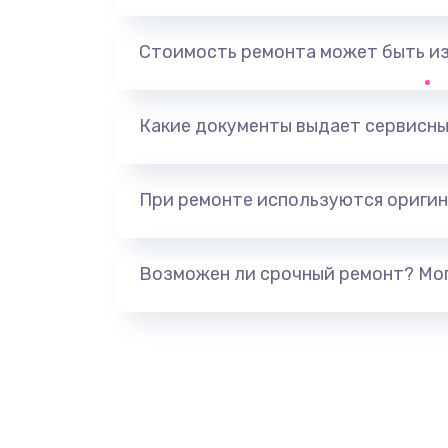
Замена контроллера питания
Стоимость ремонта может быть и
Замена тачпада
Какие документы выдает сервисны
Замена USB порта
При ремонте используются оригин
Замена звуковой карты
Замена микрофона
Возможен ли срочный ремонт? Мог
Замена оперативной памяти
Замена процессора
Замена системы охлаждения