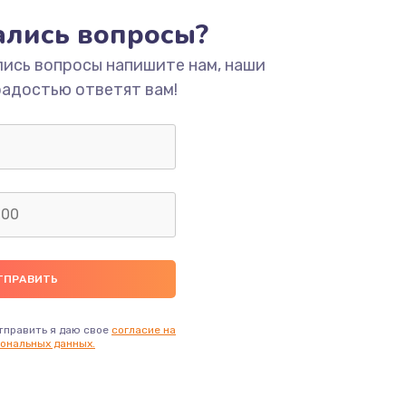
тались вопросы?
ать
лись вопросы напишите нам, наши
радостью ответят вам!
ать
ать
ать
ать
ать
тправить я даю свое
согласие на
ональных данных.
ать
ать