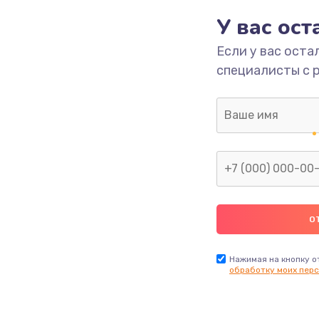
У вас ос
1060 руб.
Заказ
Если у вас оста
специалисты с 
1095 руб.
Заказ
940 руб.
Заказ
2750 руб.
Заказ
1345 руб.
Заказ
620 руб.
Заказ
Нажимая на кнопку о
обработку моих перс
990 руб.
Заказ
890 руб.
Заказ