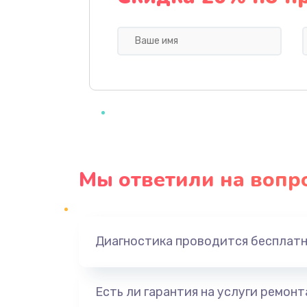
Ремонт цепей питания
Замена жесткого диска
Установка драйверов
Замена вебкамеры
Мы ответили на вопр
Ремонт петель крышки
Настройка Wi-Fi
Диагностика проводится бесплат
Замена шим-контроллера
Есть ли гарантия на услуги ремон
Замена южного моста