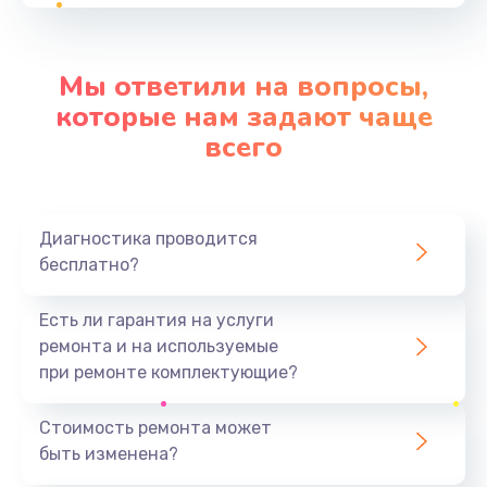
от 1645 руб.
Заказать
Мы ответили на вопросы,
Замена HDMI
которые нам задают чаще
от 390 руб.
всего
Заказать
Замена корпуса
Диагностика проводится
от 890 руб.
бесплатно?
Заказать
Есть ли гарантия на услуги
Замена аккумулятора
ремонта и на используемые
от 620 руб.
при ремонте комплектующие?
Заказать
Стоимость ремонта может
быть изменена?
Замена видеокарты
от 2045 руб.