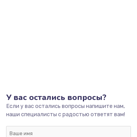
Заказать
Замена микрофона
от 1500 руб.
Заказать
Замена вебкамеры
от 1495 руб.
Заказать
Замена USB порта
У вас остались вопросы?
от 1245 руб.
Если у вас остались вопросы напишите нам,
Заказать
наши специалисты с радостью ответят вам!
Ремонт разъема питания
от 1090 руб.