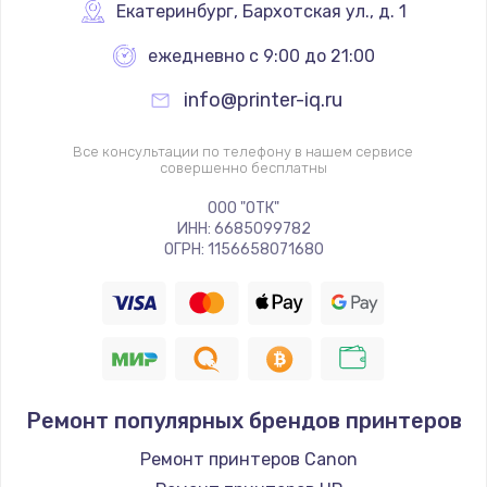
Екатеринбург
,
 Бархотская ул., д. 1
Заказать
ежедневно с 9:00 до 21:00
Замена контроллера питания
info@printer-iq.ru
от 1490 руб.
Заказать
Все консультации по телефону в нашем сервисе
совершенно бесплатны
ООО "ОТК"
ИНН: 6685099782
ОГРН: 1156658071680
Ремонт популярных брендов принтеров
Ремонт принтеров Canon