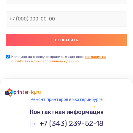
Заказать
Ремонт петель крышки
от 1090 руб.
Заказать
Замена южного моста
Нажимая на кнопку отправить я даю свое
согласие на
обработку моих персональных данных.
от 2750 руб.
Заказать
Замена северного моста
printer-iq.ru
от 2750 руб.
Ремонт принтеров в Екатеринбурге
Заказать
Контактная информация
Замена тачпада
+7 (343) 239-52-18
от 1745 руб.