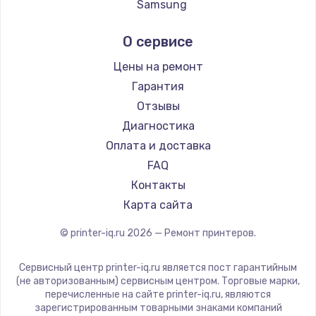
Samsung
Kodak
О сервисе
Lexmark
Sharp
Цены на ремонт
TSC
Гарантия
Fujitsu
Отзывы
Godex
Диагностика
Оплата и доставка
FAQ
Контакты
Карта сайта
© printer-iq.ru
2026
— Ремонт принтеров.
Сервисный центр printer-iq.ru является пост гарантийным
(не авторизованным) сервисным центром. Торговые марки,
перечисленные на сайте printer-iq.ru, являются
зарегистрированным товарными знаками компаний