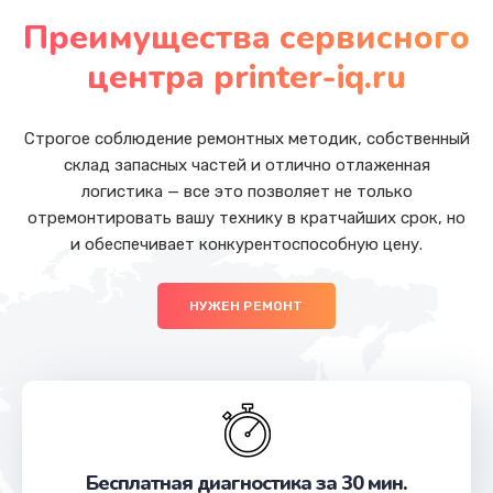
от 945 руб.
Преимущества сервисного
Заказать
центра printer-iq.ru
Замена видеочипа
от 2745 руб.
Строгое соблюдение ремонтных методик, собственный
склад запасных частей и отлично отлаженная
Заказать
логистика — все это позволяет не только
отремонтировать вашу технику в кратчайших срок, но
Замена материнской платы
и обеспечивает конкурентоспособную цену.
от 1760 руб.
Заказать
НУЖЕН РЕМОНТ
Замена шлейфа матрицы
от 1095 руб.
Заказать
Ремонт цепей питания
Бесплатная диагностика за 30 мин.