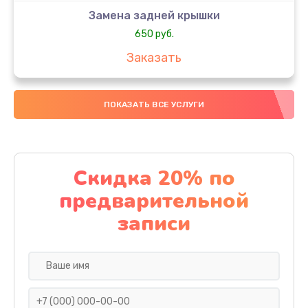
Замена задней крышки
650 руб.
Заказать
Замена аккумулятора
ПОКАЗАТЬ ВСЕ УСЛУГИ
4000 руб.
Заказать
Замена материнской платы
Скидка 20% по
1100 руб.
предварительной
Заказать
записи
Замена масла
750 руб.
Заказать