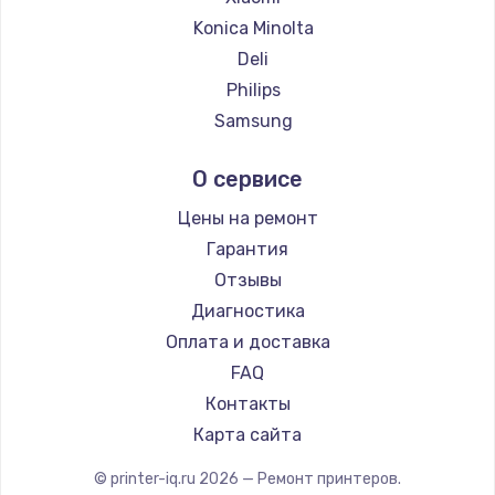
Замена температурного датчика
Konica Minolta
2500 руб.
Deli
Заказать
Philips
Samsung
Замена электроконфорки
Kodak
1300 руб.
О сервисе
Lexmark
Заказать
Sharp
Цены на ремонт
TSC
Гарантия
Техобслуживание
Fujitsu
Отзывы
900 руб.
Godex
Диагностика
Заказать
Оплата и доставка
FAQ
Установка / подключение / демонтаж
Контакты
1300 руб.
Карта сайта
Заказать
© printer-iq.ru
2026
— Ремонт принтеров.