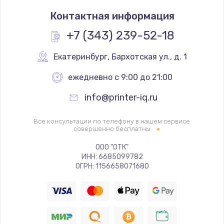
Замена термостата
Контактная информация
1200 руб.
Заказать
+7 (343) 239-52-18
Замена реле
Екатеринбург
,
 Бархотская ул., д. 1
1000 руб.
ежедневно с 9:00 до 21:00
Заказать
info@printer-iq.ru
Замена термопредохранителя
Все консультации по телефону в нашем сервисе
700 руб.
совершенно бесплатны
Заказать
ООО "ОТК"
ИНН: 6685099782
ОГРН: 1156658071680
Замена ТЭНа
2500 руб.
Заказать
Замена шнура