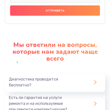
Замена праймера
1000 руб.
Заказать
Ремонт материнской платы
4500 руб.
Мы ответили на вопросы,
Заказать
которые нам задают чаще
всего
Профилактическая чистка
1000 руб.
Заказать
Диагностика проводится
бесплатно?
Прошивка BIOS
1920 руб.
Есть ли гарантия на услуги
Заказать
ремонта и на используемые
при ремонте комплектующие?