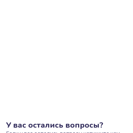
Ремонт цепи питания
2500 руб.
Заказать
Замена видеоадаптера (видеокарты)
1800 руб.
Заказать
Замена, перепайка чипа
1300 руб.
Заказать
Замена HDMI-разъема
650 руб.
Заказать
У вас остались вопросы?