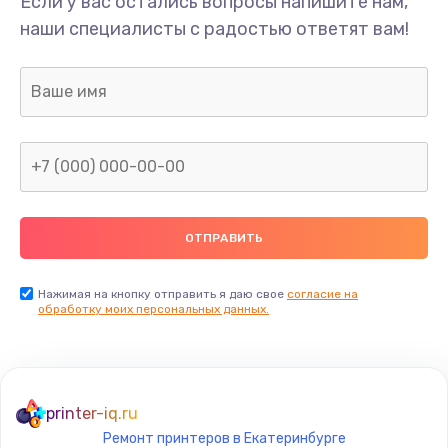
Если у вас остались вопросы напишите нам,
Замена/Pемонт карбюратора
наши специалисты с радостью ответят вам!
1300 руб.
Заказать
Ремонт капиллярной трубки
400 руб.
Заказать
Замена блока питания
1000 руб.
Заказать
Нажимая на кнопку отправить я даю свое
согласие на
обработку моих персональных данных.
Прошивка / разблокировка
900 руб.
Заказать
printer-iq.ru
Ремонт принтеров в Екатеринбурге