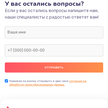
У вас остались вопросы?
Если у вас остались вопросы напишите нам,
Замена/Pемонт карбюратора
наши специалисты с радостью ответят вам!
1300 руб.
Заказать
Ремонт капиллярной трубки
400 руб.
Заказать
Замена блока питания
1000 руб.
Заказать
Нажимая на кнопку отправить я даю свое
согласие на
обработку моих персональных данных.
Прошивка / разблокировка
900 руб.
Заказать