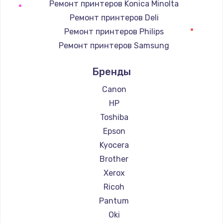
Заказать
Ремонт принтеров Konica Minolta
Ремонт принтеров Deli
Замена регулятора режимов конфорки
Ремонт принтеров Philips
900 руб.
Ремонт принтеров Samsung
Заказать
Ремонт принтеров Kodak
Бренды
Ремонт принтеров Lexmark
Замена сенсорного датчика
Ремонт принтеров Sharp
Canon
1300 руб.
Ремонт принтеров TSC
HP
Заказать
Ремонт принтеров Fujitsu
Toshiba
Ремонт принтеров Godex
Epson
Замена сигнальной лампы
Kyocera
1200 руб.
Brother
Заказать
Xerox
Ricoh
Замена системной платы
Pantum
1500 руб.
Oki