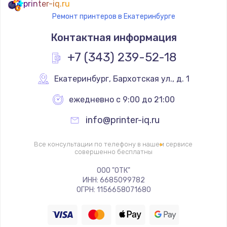
printer-iq.ru
Ремонт принтеров в Екатеринбурге
Замена термостата
Контактная информация
1200 руб.
Заказать
+7 (343) 239-52-18
Замена реле
Екатеринбург
,
 Бархотская ул., д. 1
1000 руб.
ежедневно с 9:00 до 21:00
Заказать
info@printer-iq.ru
Замена термопредохранителя
Все консультации по телефону в нашем сервисе
700 руб.
совершенно бесплатны
Заказать
ООО "ОТК"
ИНН: 6685099782
ОГРН: 1156658071680
Замена ТЭНа
2500 руб.
Заказать