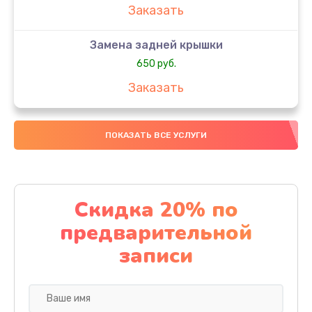
Заказать
Замена задней крышки
650 руб.
Заказать
Замена аккумулятора
ПОКАЗАТЬ ВСЕ УСЛУГИ
4000 руб.
Заказать
Замена материнской платы
Скидка 20% по
1100 руб.
предварительной
Заказать
записи
Замена масла
750 руб.