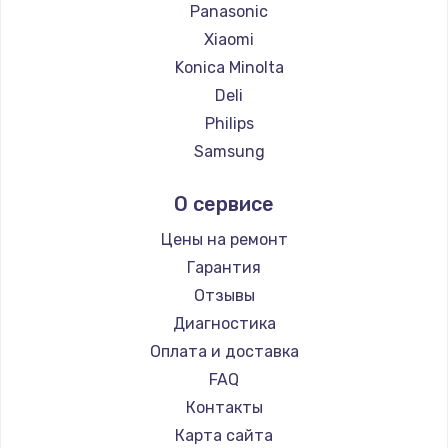
Заказать
Panasonic
Xiaomi
Замена температурного датчика
Konica Minolta
2500 руб.
Deli
Заказать
Philips
Samsung
Замена электроконфорки
Kodak
1300 руб.
О сервисе
Lexmark
Заказать
Sharp
Цены на ремонт
TSC
Гарантия
Техобслуживание
Fujitsu
Отзывы
900 руб.
Godex
Диагностика
Заказать
Оплата и доставка
FAQ
Установка / подключение / демонтаж
Контакты
1300 руб.
Карта сайта
Заказать