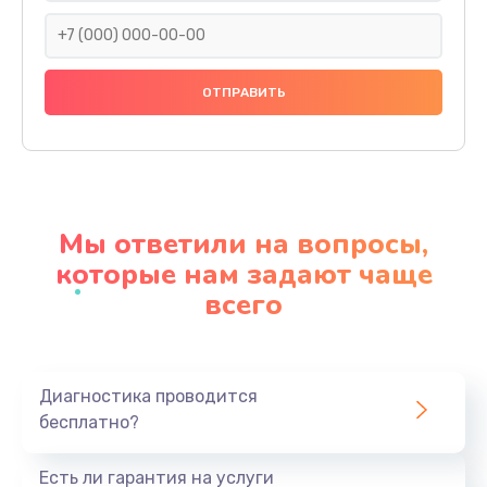
Заказать
Замена праймера
1000 руб.
Заказать
Ремонт материнской платы
4500 руб.
Мы ответили на вопросы,
Заказать
которые нам задают чаще
всего
Профилактическая чистка
1000 руб.
Заказать
Диагностика проводится
бесплатно?
Прошивка BIOS
1920 руб.
Есть ли гарантия на услуги