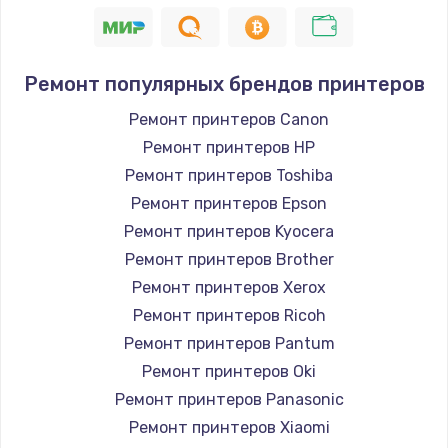
Замена шнура
1400 руб.
Ремонт популярных брендов принтеров
Заказать
Ремонт принтеров Canon
Ремонт принтеров HP
Замена / ремонт электронного модуля
управления
Ремонт принтеров Toshiba
600 руб.
Ремонт принтеров Epson
Заказать
Ремонт принтеров Kyocera
Ремонт принтеров Brother
Замена конфорки
Ремонт принтеров Xerox
1100 руб.
Ремонт принтеров Ricoh
Заказать
Ремонт принтеров Pantum
Ремонт принтеров Oki
Замена платы сенсора
Ремонт принтеров Panasonic
900 руб.
Ремонт принтеров Xiaomi