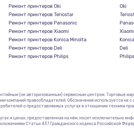
4900 руб.
Заказ
Ремонт принтеров Oki
Oki
Ремонт принтеров Teriostar
Terios
1100 руб.
Заказ
Ремонт принтеров Panasonic
Panas
Ремонт принтеров Xiaomi
Xiaom
торов,
1000 руб.
Заказ
Ремонт принтеров Konica Minolta
Konica
Ремонт принтеров Deli
Deli
Ремонт принтеров Philips
Philip
1500 руб.
Заказ
Ремонт принтеров Kodak
Kodak
Ремонт принтеров Lexmark
Lexma
1700 руб.
Заказ
Ремонт принтеров Sharp
Sharp
Ремонт принтеров TSC
TSC
2100 руб.
Заказ
рантийным (не авторизованным) сервисным центром. Торговые марки
Ремонт принтеров Fujitsu
Fujits
ми компаний правообладателей. Обозначения используется не 
отребителей о предоставляемых услугах в отношении техники пр
Ремонт принтеров Godex
Gode
2000 руб.
Заказ
услугах и ценах, предоставленная на нём, носит исключительно ин
положениями Статьи 437 Гражданского кодекса Российской Феде
900 руб.
Заказ