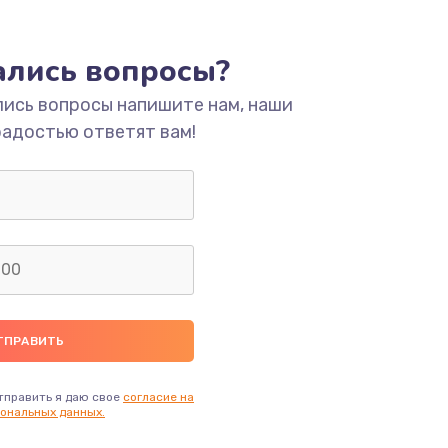
ать
тались вопросы?
ать
лись вопросы напишите нам, наши
ать
радостью ответят вам!
ать
ать
ать
ать
тправить я даю свое
согласие на
ональных данных.
ать