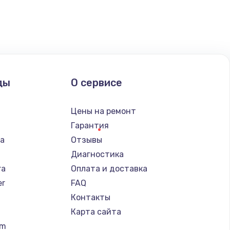
ать
ать
ды
О сервисе
ать
n
Цены на ремонт
ать
Гарантия
ba
Отзывы
ать
Диагностика
ra
Оплата и доставка
ать
er
FAQ
Контакты
ать
Карта сайта
um