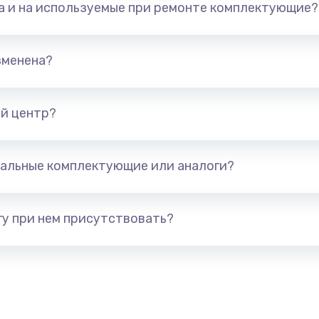
та и на используемые при ремонте комплектующие?
талей
880 руб.
Заказ
зменена?
1400 руб.
Заказ
й центр?
я (для
1300 руб.
Заказ
альные комплектующие или аналоги?
 усиления
1200 руб.
Заказ
у при нем присутствовать?
2100 руб.
Заказ
1400 руб.
Заказ