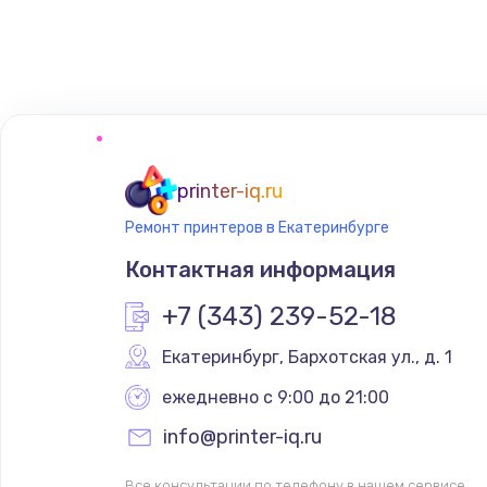
Программирование АТС
Замена корпусных элементов
Ремонт тюнера
printer-iq.ru
Ремонт принтеров в Екатеринбурге
Ремонт платы картоприемника
Контактная информация
Восстановление/замена диффу
+7 (343) 239-52-18
Екатеринбург
,
 Бархотская ул., д. 1
Ремонт платы усилителя
ежедневно с 9:00 до 21:00
Ремонт платы блока питания
info@printer-iq.ru
Все консультации по телефону в нашем сервисе