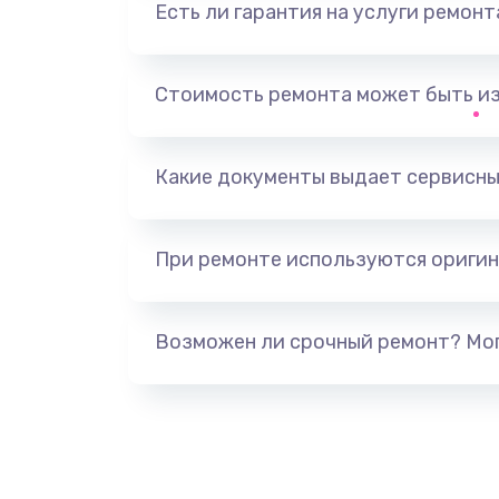
Есть ли гарантия на услуги ремон
Выход из строя электронных де
вследствие перегрева
Стоимость ремонта может быть и
Ремонт динамиков
Какие документы выдает сервисны
Ремонт выходных цепей усилени
активных сабвуферов)
При ремонте используются оригин
Ремонт предварительных цепей
(для активных сабвуферов)
Возможен ли срочный ремонт? Мог
Ремонт после залития
Замена диффузора динамика