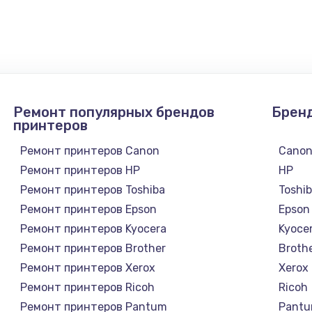
4900 руб.
Заказ
2400 руб.
Заказ
Ремонт популярных брендов
Брен
1200 руб.
Заказ
принтеров
Ремонт принтеров Canon
Cano
1000 руб.
Заказ
Ремонт принтеров HP
HP
Ремонт принтеров Toshiba
Toshi
зора
1400 руб.
Заказ
Ремонт принтеров Epson
Epson
Ремонт принтеров Kyocera
Kyoce
1200 руб.
Заказ
Ремонт принтеров Brother
Broth
Ремонт принтеров Xerox
Xerox
800 руб.
Заказ
Ремонт принтеров Ricoh
Ricoh
Ремонт принтеров Pantum
Pant