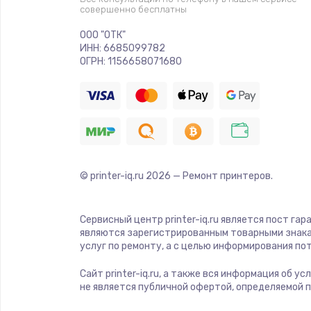
Тюнинг динамиков
совершенно бесплатны
ООО "ОТК"
Ремонт криптомодуля
ИНН: 6685099782
ОГРН: 1156658071680
Ремонт (замена) кнопок, индика
разъемов
Программный ремонт/прошивка
© printer-iq.ru
2026
— Ремонт принтеров.
Ремонт системной платы
Модернизация
Сервисный центр printer-iq.ru является пост га
являются зарегистрированным товарными знака
услуг по ремонту, а с целью информирования п
Устранение ошибок
Сайт printer-iq.ru, а также вся информация об 
не является публичной офертой, определяемой 
Ремонт пищалок(твитеров)