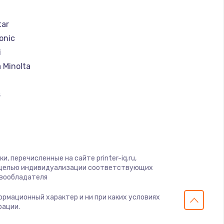
ать
tar
ать
onic
i
ать
 Minolta
s
ать
rk
ать
ать
, перечисленные на сайте printer-iq.ru,
u
с целью индивидуализации соответствующих
авообладателя
x
ать
формационный характер и ни при каких условиях
рации.
ать