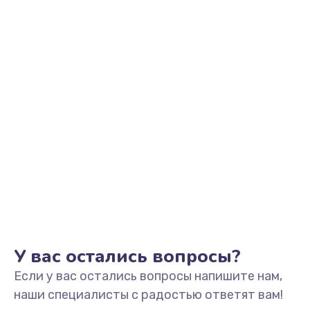
Заказать
Выход из строя электронных деталей
вследствие перегрева
880 руб.
Заказать
Ремонт динамиков
1400 руб.
Заказать
Ремонт выходных цепей усиления (для активных
сабвуферов)
1300 руб.
У вас остались вопросы?
Заказать
Если у вас остались вопросы напишите нам,
наши специалисты с радостью ответят вам!
Ремонт предварительных цепей усиления (для