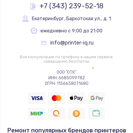
Простой ремонт основной платы
+7 (343) 239-52-18
2400 руб.
Екатеринбург
,
 Бархотская ул., д. 1
Заказать
ежедневно с 9:00 до 21:00
Восстановление после попадания влаги
info@printer-iq.ru
2800 руб.
Заказать
Все консультации по телефону в нашем сервисе
совершенно бесплатны
Ремонт низкочастотных выходов ТВ-приставки
ООО "ОТК"
1900 руб.
ИНН: 6685099782
ОГРН: 1156658071680
Заказать
Замена основной платы
1900 руб.
Заказать
Ремонт популярных брендов принтеров