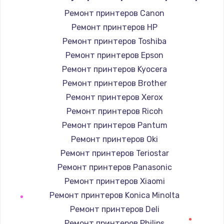
Устранение короткого замыкания
Ремонт принтеров Canon
1400 руб.
Ремонт принтеров HP
Заказать
Ремонт принтеров Toshiba
Ремонт принтеров Epson
Восстановление после падения
Ремонт принтеров Kyocera
2900 руб.
Ремонт принтеров Brother
Заказать
Ремонт принтеров Xerox
Ремонт принтеров Ricoh
Пайка и ремонт платы брелка
Ремонт принтеров Pantum
1800 руб.
Ремонт принтеров Oki
Заказать
Ремонт принтеров Teriostar
Ремонт принтеров Panasonic
Программирование АТС
Ремонт принтеров Xiaomi
4900 руб.
Ремонт принтеров Konica Minolta
Заказать
Ремонт принтеров Deli
Ремонт принтеров Philips
Замена корпусных элементов