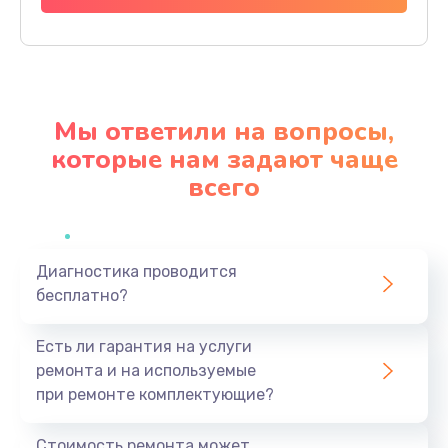
Заказать
Прошивка
1200 руб.
Мы ответили на вопросы,
Заказать
которые нам задают чаще
всего
Ремонт блока питания
2150 руб.
Заказать
Диагностика проводится
бесплатно?
Замена датчика
570 руб.
Есть ли гарантия на услуги
Заказать
ремонта и на используемые
при ремонте комплектующие?
Замена шнура
370 руб.
Стоимость ремонта может