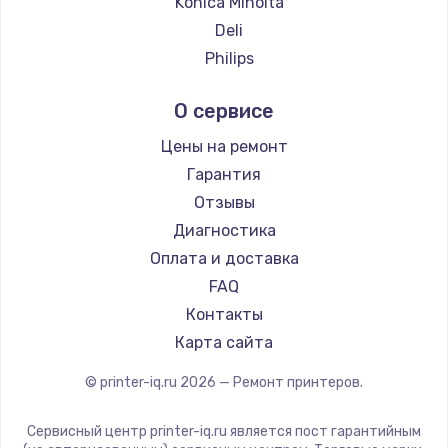
Konica Minolta
1200 руб.
Deli
Заказать
Philips
Kodak
Ремонт платы блока питания
О сервисе
Lexmark
800 руб.
Sharp
Цены на ремонт
Заказать
TSC
Гарантия
Fujitsu
Отзывы
Тюнинг динамиков
Godex
Диагностика
4900 руб.
Оплата и доставка
Заказать
FAQ
Контакты
Ремонт криптомодуля
Карта сайта
1100 руб.
© printer-iq.ru
2026
— Ремонт принтеров.
Заказать
Сервисный центр printer-iq.ru является пост гарантийным
Ремонт (замена) кнопок, индикаторов, разъемов