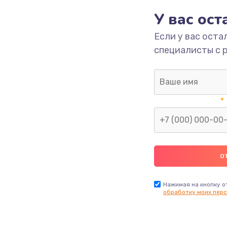
У вас ос
3000 руб.
Заказ
Если у вас оста
специалисты с 
ана
2000 руб.
Заказ
880 руб.
Заказ
880 руб.
Заказ
2000 руб.
Заказ
970 руб.
Заказ
Нажимая на кнопку о
обработку моих перс
1170 руб.
Заказ
1210 руб.
Заказ