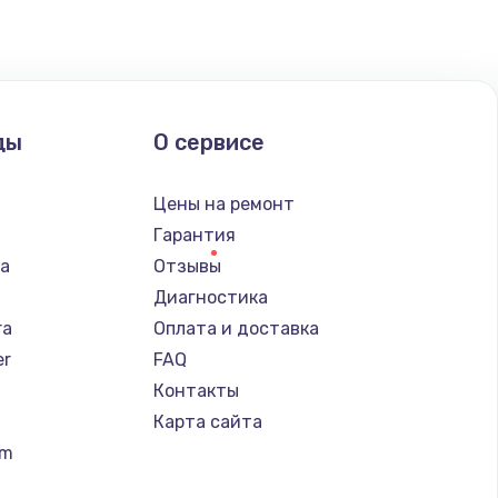
ать
ать
ды
О сервисе
ать
n
Цены на ремонт
Гарантия
ать
ba
Отзывы
Диагностика
ать
ra
Оплата и доставка
er
FAQ
ать
Контакты
Карта сайта
ать
um