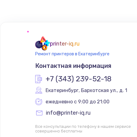
Замена нагревателя испарителя
Замена мотор-компрессора
printer-iq.ru
Замена термостата
Ремонт принтеров в Екатеринбурге
Контактная информация
Ремонт капиллярной трубки
+7 (343) 239-52-18
Ремонт электропроводки
Екатеринбург
,
 Бархотская ул., д. 1
ежедневно с 9:00 до 21:00
Замена панели управления
info@printer-iq.ru
Прошивка
Все консультации по телефону в нашем сервисе
совершенно бесплатны