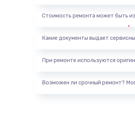
Ремонт микросхемы управления
Стоимость ремонта может быть и
Замена микросхемы управления
Какие документы выдает сервисны
Замена микросхемы NFC
При ремонте используются оригин
Ремонт или замена флоуметра
Замена сальников
Возможен ли срочный ремонт? Мог
Замена переходников
Замена уплотнительных колец
Замена помпы