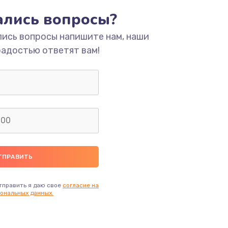
тались вопросы?
ать
лись вопросы напишите нам, наши
радостью ответят вам!
ать
ать
ать
ать
ать
тправить я даю свое
согласие на
ональных данных.
ать
ать