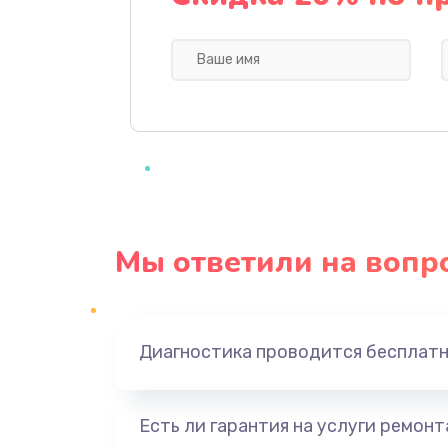
Замена микропереключателей
Замена микросхемы зарядки
Ремонт мембраны
Ремонт экрана
Мы ответили на вопр
Замена кнопки питания
Замена NFC модуля
Диагностика проводится бесплат
Ремонт микросхемы NFC
Есть ли гарантия на услуги ремон
Замена разъема наушников