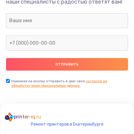
наши специалисты с радостью ответят вам!
1100 руб.
Заказать
Ремонт или замена флоуметра
2000 руб.
Заказать
Замена сальников
2000 руб.
Заказать
Нажимая на кнопку отправить я даю свое
согласие на
обработку моих персональных данных.
Замена переходников
1000 руб.
Заказать
printer-iq.ru
Ремонт принтеров в Екатеринбурге
Замена уплотнительных колец