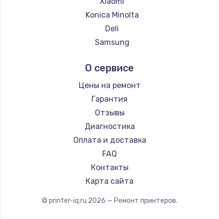
Xiaomi
Заказать
Konica Minolta
Deli
Ремонт капиллярной трубки
Samsung
3390 руб.
Kodak
О сервисе
Заказать
Lexmark
Sharp
Цены на ремонт
Ремонт электропроводки
TSC
Гарантия
820 руб.
Fujitsu
Отзывы
Заказать
Godex
Диагностика
Оплата и доставка
Замена панели управления
FAQ
1240 руб.
Контакты
Заказать
Карта сайта
Прошивка
© printer-iq.ru
2026
— Ремонт принтеров.
1450 руб.