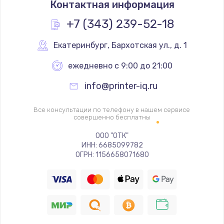
Контактная информация
2000 руб.
Заказать
+7 (343) 239-52-18
Замена помпы
Екатеринбург
,
 Бархотская ул., д. 1
3000 руб.
ежедневно с 9:00 до 21:00
Заказать
info@printer-iq.ru
Ремонт гидросистемы
Все консультации по телефону в нашем сервисе
3000 руб.
совершенно бесплатны
Заказать
ООО "ОТК"
ИНН: 6685099782
ОГРН: 1156658071680
Замена электромагнитного клапана
2000 руб.
Заказать
Ремонт разъема SIM-карты