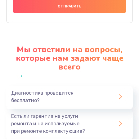
2500 руб.
Заказать
Замена клапанов
2000 руб.
Мы ответили на вопросы,
Заказать
которые нам задают чаще
всего
Замена микропереключателей
2000 руб.
Заказать
Диагностика проводится
бесплатно?
Замена микросхемы зарядки
1100 руб.
Есть ли гарантия на услуги
Заказать
ремонта и на используемые
при ремонте комплектующие?
Ремонт мембраны