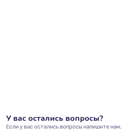
1100 руб.
Заказать
Замена разъема наушников
550 руб.
Заказать
Ремонт микросхемы управления
1100 руб.
Заказать
Замена микросхемы управления
1100 руб.
Заказать
У вас остались вопросы?
Если у вас остались вопросы напишите нам,
Замена микросхемы NFC