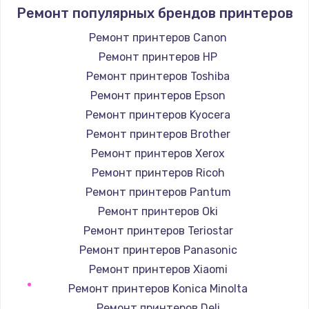
880 руб.
Ремонт популярных брендов принтеров
Заказать
Ремонт принтеров Canon
Ремонт принтеров HP
Замена GPS модуля
Ремонт принтеров Toshiba
880 руб.
Ремонт принтеров Epson
Заказать
Ремонт принтеров Kyocera
Ремонт принтеров Brother
Устранение ошибок
Ремонт принтеров Xerox
2000 руб.
Ремонт принтеров Ricoh
Заказать
Ремонт принтеров Pantum
Ремонт принтеров Oki
Замена вентилятора
Ремонт принтеров Teriostar
970 руб.
Ремонт принтеров Panasonic
Заказать
Ремонт принтеров Xiaomi
Ремонт принтеров Konica Minolta
Замена таймера
Ремонт принтеров Deli
1170 руб.