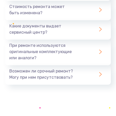
550 руб.
Стоимость ремонта может
быть изменена?
Заказать
Какие документы выдает
Ремонт экрана
сервисный центр?
1100 руб.
Заказать
При ремонте используются
оригинальные комплектующие
Замена кнопки питания
или аналоги?
550 руб.
Заказать
Возможен ли срочный ремонт?
Могу при нем присутствовать?
Замена NFC модуля
880 руб.
Заказать
Ремонт микросхемы NFC