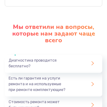
Заказать
Ремонт материнской платы
4500 руб.
Мы ответили на вопросы,
Заказать
которые нам задают чаще
всего
Профилактическая чистка
1000 руб.
Заказать
Диагностика проводится
бесплатно?
Прошивка BIOS
1920 руб.
Есть ли гарантия на услуги
Заказать
ремонта и на используемые
при ремонте комплектующие?
Замена северного моста
1440 руб.
Стоимость ремонта может