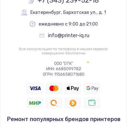
+7 (343) 239-52-18
Замена реле
Екатеринбург
,
 Бархотская ул., д. 1
1000 руб.
ежедневно с 9:00 до 21:00
Заказать
info@printer-iq.ru
Замена термопредохранителя
Все консультации по телефону в нашем сервисе
700 руб.
совершенно бесплатны
Заказать
ООО "ОТК"
ИНН: 6685099782
ОГРН: 1156658071680
Замена ТЭНа
2500 руб.
Заказать
Замена шнура
1400 руб.
Ремонт популярных брендов принтеров
Заказать