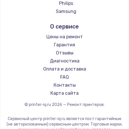
Заказать
Philips
Samsung
Замена электроконфорки
Kodak
1300 руб.
О сервисе
Lexmark
Заказать
Sharp
Цены на ремонт
TSC
Гарантия
Техобслуживание
Fujitsu
Отзывы
900 руб.
Godex
Диагностика
Заказать
Оплата и доставка
FAQ
Установка / подключение / демонтаж
Контакты
1300 руб.
Карта сайта
Заказать
© printer-iq.ru
2026
— Ремонт принтеров.
Прошивка
1400 руб.
Сервисный центр printer-iq.ru является пост гарантийным
(не авторизованным) сервисным центром. Торговые марки,
Заказать