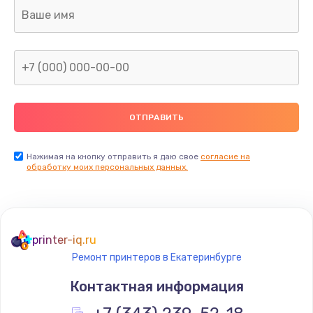
Ремонт капиллярной трубки
400 руб.
Заказать
Замена блока питания
1000 руб.
Заказать
Нажимая на кнопку отправить я даю свое
согласие на
обработку моих персональных данных.
Прошивка / разблокировка
900 руб.
Заказать
printer-iq.ru
Ремонт принтеров в Екатеринбурге
Замена термостата
Контактная информация
1200 руб.
Заказать