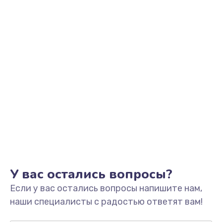
Заказать
Замена видеоадаптера (видеокарты)
1800 руб.
Заказать
Замена, перепайка чипа
1300 руб.
Заказать
Замена HDMI-разъема
650 руб.
Заказать
У вас остались вопросы?
Если у вас остались вопросы напишите нам,
Замена/Pемонт карбюратора
наши специалисты с радостью ответят вам!
1300 руб.
Заказать