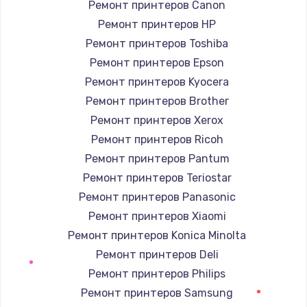
Ремонт принтеров Canon
Ремонт принтеров HP
Замена / ремонт электронного модуля
управления
Ремонт принтеров Toshiba
600 руб.
Ремонт принтеров Epson
Заказать
Ремонт принтеров Kyocera
Ремонт принтеров Brother
Замена конфорки
Ремонт принтеров Xerox
1100 руб.
Ремонт принтеров Ricoh
Заказать
Ремонт принтеров Pantum
Ремонт принтеров Teriostar
Замена платы сенсора
Ремонт принтеров Panasonic
900 руб.
Ремонт принтеров Xiaomi
Заказать
Ремонт принтеров Konica Minolta
Ремонт принтеров Deli
Замена регулятора режимов конфорки
Ремонт принтеров Philips
900 руб.
Ремонт принтеров Samsung