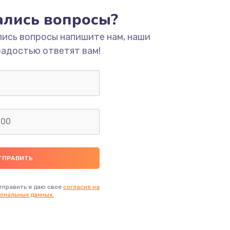
тались вопросы?
ать
лись вопросы напишите нам, наши
радостью ответят вам!
ать
ать
ать
ать
ать
тправить я даю свое
согласие на
ональных данных.
ать