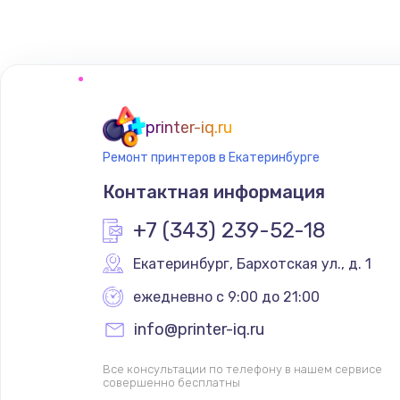
Замена сенсорного датчика
Замена сигнальной лампы
Замена системной платы
printer-iq.ru
Ремонт принтеров в Екатеринбурге
Замена температурного датчик
Контактная информация
Замена электроконфорки
+7 (343) 239-52-18
Екатеринбург
,
 Бархотская ул., д. 1
Техобслуживание
ежедневно с 9:00 до 21:00
Установка / подключение / дем
info@printer-iq.ru
Все консультации по телефону в нашем сервисе
Прошивка
совершенно бесплатны