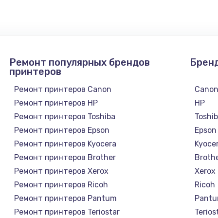
1300 руб.
Заказ
1200 руб.
Заказ
Ремонт популярных брендов
Брен
1500 руб.
Заказ
принтеров
Ремонт принтеров Canon
Cano
а
2500 руб.
Заказ
Ремонт принтеров HP
HP
Ремонт принтеров Toshiba
Toshi
1300 руб.
Заказ
Ремонт принтеров Epson
Epson
Ремонт принтеров Kyocera
Kyoce
900 руб.
Заказ
Ремонт принтеров Brother
Broth
Ремонт принтеров Xerox
Xerox
онтаж
1300 руб.
Заказ
Ремонт принтеров Ricoh
Ricoh
Ремонт принтеров Pantum
Pant
1400 руб.
Заказ
Ремонт принтеров Teriostar
Terios