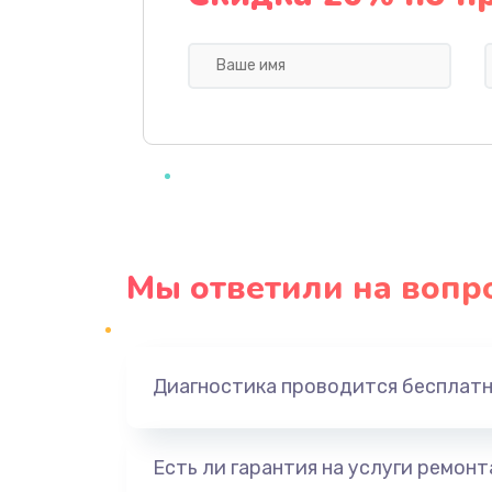
Профилактическая чистка
Прошивка BIOS
Замена северного моста
Ремонт южного моста
Мы ответили на вопр
Замена батарейки BIOS
Настройка BIOS
Диагностика проводится бесплат
Ремонт цепи питания
Есть ли гарантия на услуги ремон
Замена видеоадаптера (видеок