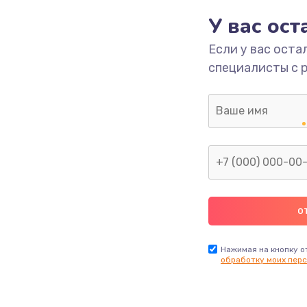
У вас ос
700 руб.
Заказ
Если у вас оста
специалисты с 
2500 руб.
Заказ
1400 руб.
Заказ
модуля
600 руб.
Заказ
1100 руб.
Заказ
900 руб.
Заказ
Нажимая на кнопку о
обработку моих перс
нфорки
900 руб.
Заказ