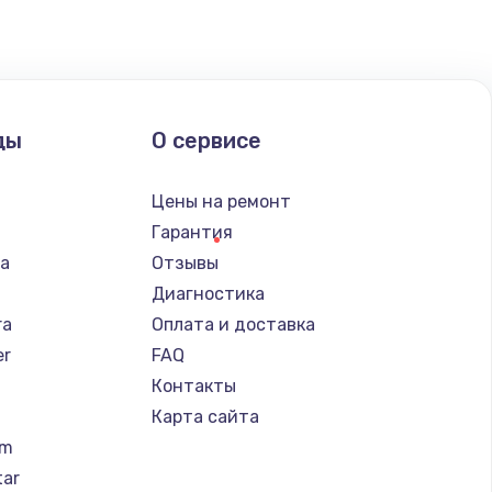
ать
ать
ды
О сервисе
ать
n
Цены на ремонт
ать
Гарантия
ba
Отзывы
ать
Диагностика
ra
Оплата и доставка
ать
er
FAQ
Контакты
ать
Карта сайта
um
ать
tar