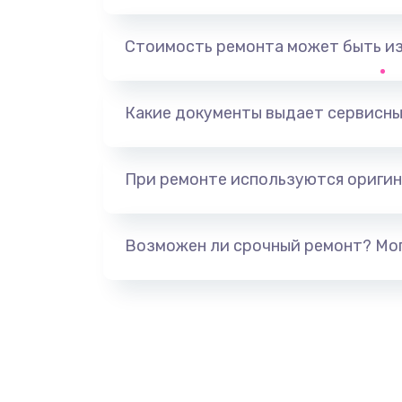
Замена, перепайка чипа
Стоимость ремонта может быть и
Замена HDMI-разъема
Какие документы выдает сервисны
Замена/Pемонт карбюратора
При ремонте используются оригин
Ремонт капиллярной трубки
Замена блока питания
Возможен ли срочный ремонт? Мог
Прошивка / разблокировка
Замена термостата
Замена реле