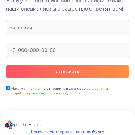
Если у вас остались вопросы напишите нам,
Замена/Pемонт карбюратора
наши специалисты с радостью ответят вам!
1300 руб.
Заказать
Ремонт капиллярной трубки
400 руб.
Заказать
Замена блока питания
1000 руб.
Заказать
Нажимая на кнопку отправить я даю свое
согласие на
обработку моих персональных данных.
Прошивка / разблокировка
900 руб.
Заказать
printer-iq.ru
Ремонт принтеров в Екатеринбурге