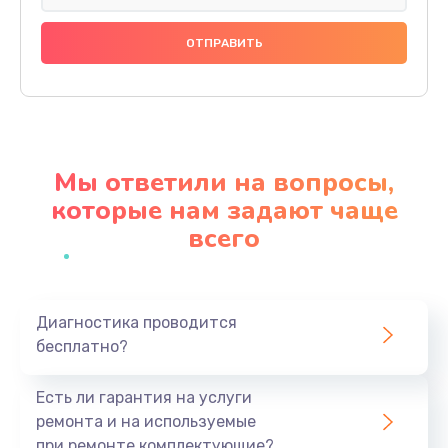
Замена праймера
1000 руб.
Заказать
Ремонт материнской платы
4500 руб.
Мы ответили на вопросы,
Заказать
которые нам задают чаще
всего
Профилактическая чистка
1000 руб.
Заказать
Диагностика проводится
бесплатно?
Прошивка BIOS
1920 руб.
Есть ли гарантия на услуги
Заказать
ремонта и на используемые
при ремонте комплектующие?