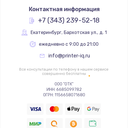
Замена термостата
Контактная информация
1200 руб.
Заказать
+7 (343) 239-52-18
Замена реле
Екатеринбург
,
 Бархотская ул., д. 1
1000 руб.
ежедневно с 9:00 до 21:00
Заказать
info@printer-iq.ru
Замена термопредохранителя
Все консультации по телефону в нашем сервисе
700 руб.
совершенно бесплатны
Заказать
ООО "ОТК"
ИНН: 6685099782
ОГРН: 1156658071680
Замена ТЭНа
2500 руб.
Заказать
Замена шнура