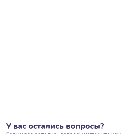
Ремонт цепи питания
2500 руб.
Заказать
Замена видеоадаптера (видеокарты)
1800 руб.
Заказать
Замена, перепайка чипа
1300 руб.
Заказать
Замена HDMI-разъема
650 руб.
Заказать
У вас остались вопросы?