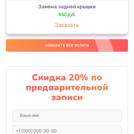
Замена задней крышки
650 руб.
Заказать
Замена аккумулятора
ПОКАЗАТЬ ВСЕ УСЛУГИ
4000 руб.
Заказать
Замена материнской платы
Скидка 20% по
1100 руб.
предварительной
Заказать
записи
Замена масла
750 руб.
Заказать