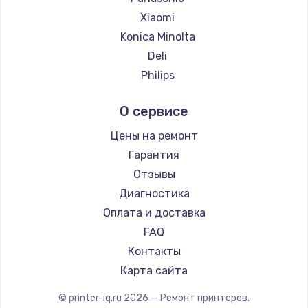
Замена температурного датчика
Xiaomi
2500 руб.
Konica Minolta
Заказать
Deli
Philips
Замена электроконфорки
Samsung
1300 руб.
О сервисе
Kodak
Заказать
Sharp
Цены на ремонт
TSC
Гарантия
Техобслуживание
Fujitsu
Отзывы
900 руб.
Godex
Диагностика
Заказать
Оплата и доставка
FAQ
Установка / подключение / демонтаж
Контакты
1300 руб.
Карта сайта
Заказать
© printer-iq.ru
2026
— Ремонт принтеров.