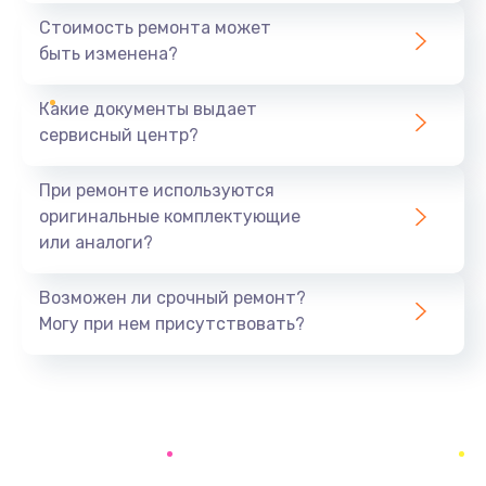
650 руб.
Стоимость ремонта может
быть изменена?
Заказать
Какие документы выдает
Восстановление ОС
сервисный центр?
550 руб.
Заказать
При ремонте используются
оригинальные комплектующие
Настройка программ
или аналоги?
450 руб.
Заказать
Возможен ли срочный ремонт?
Могу при нем присутствовать?
Восстановление загрузки
550 руб.
Заказать
Русификация