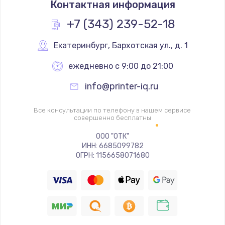
Контактная информация
850 руб.
Заказать
+7 (343) 239-52-18
Замена стекла
Екатеринбург
,
 Бархотская ул., д. 1
400 руб.
ежедневно с 9:00 до 21:00
Заказать
info@printer-iq.ru
Замена тачскрина
Все консультации по телефону в нашем сервисе
500 руб.
совершенно бесплатны
Заказать
ООО "ОТК"
ИНН: 6685099782
ОГРН: 1156658071680
Прошивка / разблокировка
750 руб.
Заказать
Замена разъема питания