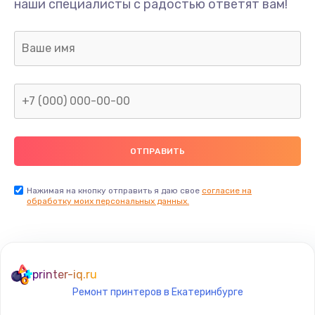
наши специалисты с радостью ответят вам!
500 руб.
Заказать
Замена аккумулятора
700 руб.
Заказать
Замена корпуса
800 руб.
Заказать
Нажимая на кнопку отправить я даю свое
согласие на
обработку моих персональных данных.
Замена задней крышки
550 руб.
Заказать
printer-iq.ru
Ремонт принтеров в Екатеринбурге
Замена контроллера питания