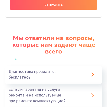
400 руб.
Заказать
Замена внутреннего динамика
650 руб.
Мы ответили на вопросы,
Заказать
которые нам задают чаще
всего
Замена разъёма mini-USB
500 руб.
Заказать
Диагностика проводится
бесплатно?
Замена GSM / WiFi антенны
650 руб.
Есть ли гарантия на услуги
Заказать
ремонта и на используемые
при ремонте комплектующие?
Замена разъема карты памяти