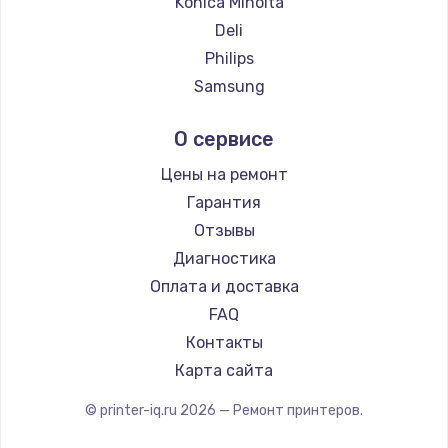
Konica Minolta
Deli
Philips
Samsung
Kodak
О сервисе
Lexmark
Sharp
Цены на ремонт
TSC
Гарантия
Fujitsu
Отзывы
Godex
Диагностика
Оплата и доставка
FAQ
Контакты
Карта сайта
© printer-iq.ru
2026
— Ремонт принтеров.