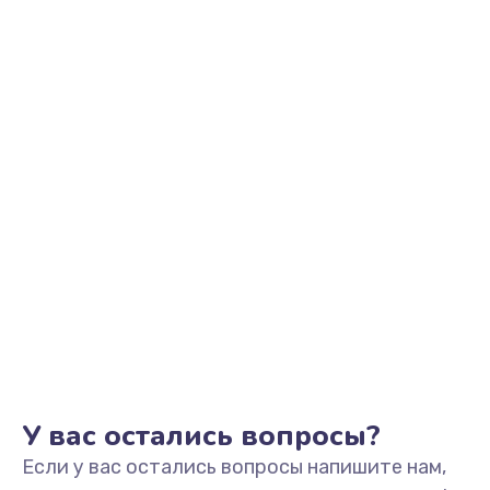
450 руб.
Заказать
Замена вибромотора
550 руб.
Заказать
Замена разъема SIM-карты
550 руб.
Заказать
Ремонт цепи питания
700 руб.
Заказать
У вас остались вопросы?
Если у вас остались вопросы напишите нам,
Замена микрофона