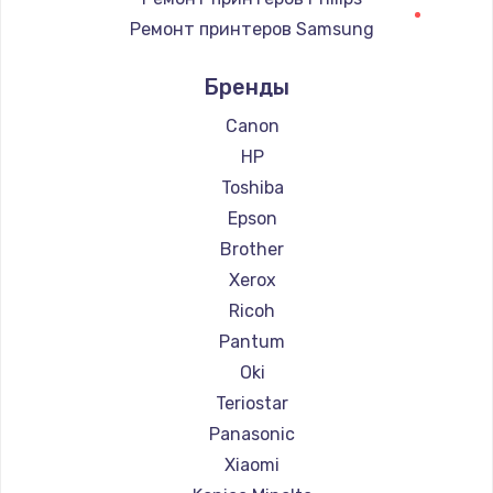
Ремонт принтеров Samsung
Заказать
Ремонт принтеров Kodak
Бренды
Чистка сотового телефона
Ремонт принтеров Lexmark
550 руб.
Ремонт принтеров Sharp
Canon
Ремонт принтеров TSC
HP
Заказать
Ремонт принтеров Fujitsu
Toshiba
Ремонт принтеров Godex
Epson
Brother
Xerox
Ricoh
Pantum
Oki
Teriostar
Panasonic
Xiaomi