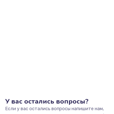
450 руб.
Заказать
Замена вибромотора
550 руб.
Заказать
Замена разъема SIM-карты
550 руб.
Заказать
Ремонт цепи питания
700 руб.
Заказать
У вас остались вопросы?
Если у вас остались вопросы напишите нам,
Замена микрофона