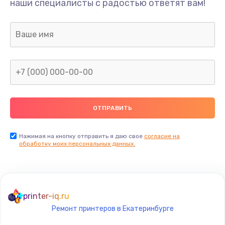
наши специалисты с радостью ответят вам!
500 руб.
Заказать
Замена аккумулятора
700 руб.
Заказать
Замена корпуса
800 руб.
Заказать
Нажимая на кнопку отправить я даю свое
согласие на
обработку моих персональных данных.
Замена задней крышки
550 руб.
Заказать
printer-iq.ru
Ремонт принтеров в Екатеринбурге
Замена контроллера питания