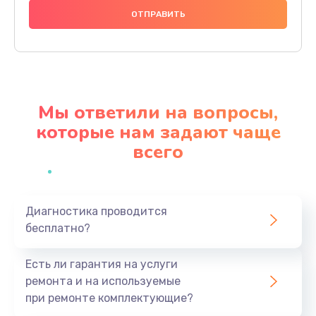
400 руб.
Заказать
Замена внутреннего динамика
650 руб.
Мы ответили на вопросы,
Заказать
которые нам задают чаще
всего
Замена разъёма mini-USB
500 руб.
Заказать
Диагностика проводится
бесплатно?
Замена GSM / WiFi антенны
650 руб.
Есть ли гарантия на услуги
Заказать
ремонта и на используемые
при ремонте комплектующие?
Замена разъема карты памяти