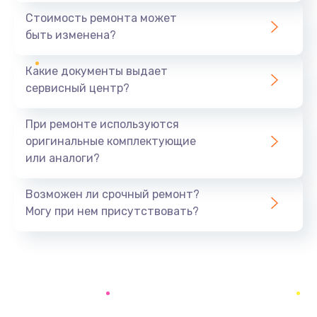
650 руб.
Стоимость ремонта может
быть изменена?
Заказать
Какие документы выдает
Восстановление ОС
сервисный центр?
550 руб.
Заказать
При ремонте используются
оригинальные комплектующие
Настройка программ
или аналоги?
450 руб.
Заказать
Возможен ли срочный ремонт?
Могу при нем присутствовать?
Восстановление загрузки
550 руб.
Заказать
Русификация