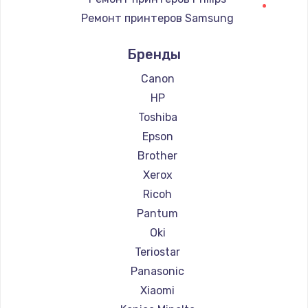
Ремонт принтеров Samsung
Заказать
Ремонт принтеров Kodak
Бренды
Чистка сотового телефона
Ремонт принтеров Lexmark
550 руб.
Ремонт принтеров Sharp
Canon
Ремонт принтеров TSC
HP
Заказать
Ремонт принтеров Fujitsu
Toshiba
Ремонт принтеров Godex
Epson
Brother
Xerox
Ricoh
Pantum
Oki
Teriostar
Panasonic
Xiaomi