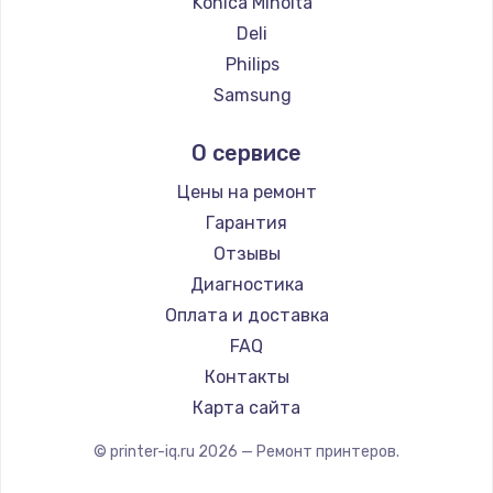
Konica Minolta
Deli
Philips
Samsung
Kodak
О сервисе
Lexmark
Sharp
Цены на ремонт
TSC
Гарантия
Fujitsu
Отзывы
Godex
Диагностика
Оплата и доставка
FAQ
Контакты
Карта сайта
© printer-iq.ru
2026
— Ремонт принтеров.