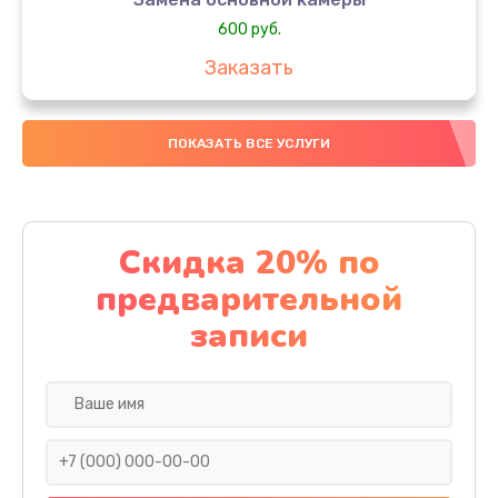
600 руб.
Заказать
Замена передней камеры
ПОКАЗАТЬ ВСЕ УСЛУГИ
550 руб.
Заказать
Замена экрана телефона
Скидка 20% по
950 руб.
предварительной
Заказать
записи
Прошивка смартфона
650 руб.
Заказать
Замена внешнего динамика