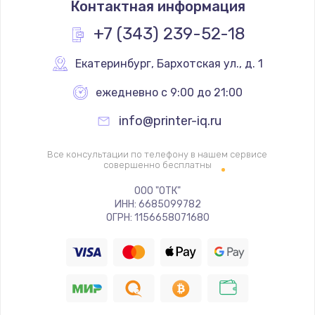
Контактная информация
850 руб.
Заказать
+7 (343) 239-52-18
Замена стекла
Екатеринбург
,
 Бархотская ул., д. 1
400 руб.
ежедневно с 9:00 до 21:00
Заказать
info@printer-iq.ru
Замена тачскрина
Все консультации по телефону в нашем сервисе
500 руб.
совершенно бесплатны
Заказать
ООО "ОТК"
ИНН: 6685099782
ОГРН: 1156658071680
Прошивка / разблокировка
750 руб.
Заказать
Замена разъема питания