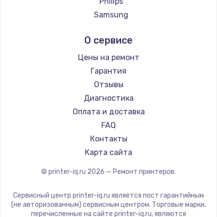
Philips
Samsung
Kodak
О сервисе
Lexmark
Sharp
Цены на ремонт
TSC
Гарантия
Fujitsu
Отзывы
Godex
Диагностика
Оплата и доставка
FAQ
Контакты
Карта сайта
© printer-iq.ru
2026
— Ремонт принтеров.
Сервисный центр printer-iq.ru является пост гарантийным
(не авторизованным) сервисным центром. Торговые марки,
перечисленные на сайте printer-iq.ru, являются