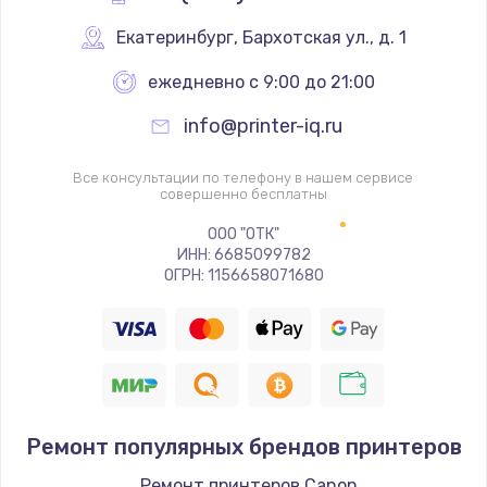
Замена стекла
Екатеринбург
,
 Бархотская ул., д. 1
400 руб.
ежедневно с 9:00 до 21:00
Заказать
info@printer-iq.ru
Замена тачскрина
Все консультации по телефону в нашем сервисе
500 руб.
совершенно бесплатны
Заказать
ООО "ОТК"
ИНН: 6685099782
ОГРН: 1156658071680
Прошивка / разблокировка
750 руб.
Заказать
Замена разъема питания
550 руб.
Ремонт популярных брендов принтеров
Заказать
Ремонт принтеров Canon