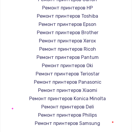
Ремонт принтеров HP
Замена шлейфа
Ремонт принтеров Toshiba
450 руб.
Ремонт принтеров Epson
Заказать
Ремонт принтеров Brother
Ремонт принтеров Xerox
Замена кнопки
Ремонт принтеров Ricoh
750 руб.
Ремонт принтеров Pantum
Заказать
Ремонт принтеров Oki
Ремонт принтеров Teriostar
Восстановление после залития
Ремонт принтеров Panasonic
1300 руб.
Ремонт принтеров Xiaomi
Заказать
Ремонт принтеров Konica Minolta
Ремонт принтеров Deli
Ремонт системной платы
Ремонт принтеров Philips
700 руб.
Ремонт принтеров Samsung
Заказать
Ремонт принтеров Kodak