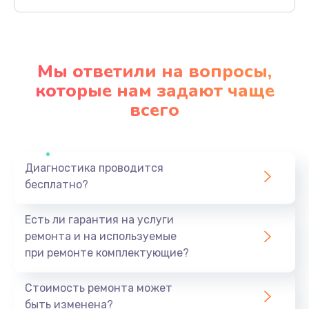
Заказать
Замена внутреннего динамика
650 руб.
Мы ответили на вопросы,
Заказать
которые нам задают чаще
всего
Замена разъёма mini-USB
500 руб.
Заказать
Диагностика проводится
бесплатно?
Замена GSM / WiFi антенны
650 руб.
Есть ли гарантия на услуги
Заказать
ремонта и на используемые
при ремонте комплектующие?
Замена разъема карты памяти
650 руб.
Стоимость ремонта может
быть изменена?
Заказать