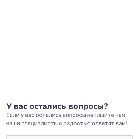
Замена вибромотора
550 руб.
Заказать
Замена разъема SIM-карты
550 руб.
Заказать
Ремонт цепи питания
700 руб.
Заказать
У вас остались вопросы?
Если у вас остались вопросы напишите нам,
Замена микрофона
наши специалисты с радостью ответят вам!
500 руб.
Заказать