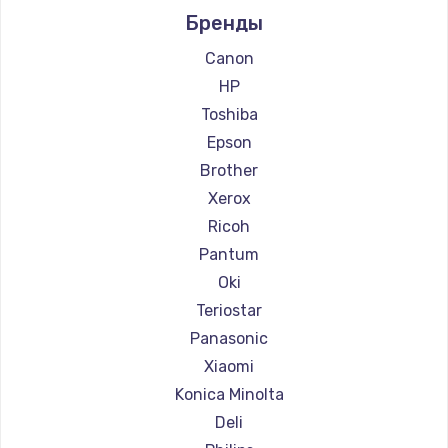
Бренды
Чистка сотового телефона
Ремонт принтеров Lexmark
550 руб.
Ремонт принтеров Sharp
Canon
Ремонт принтеров TSC
HP
Заказать
Ремонт принтеров Fujitsu
Toshiba
Ремонт принтеров Godex
Epson
Brother
Xerox
Ricoh
Pantum
Oki
Teriostar
Panasonic
Xiaomi
Konica Minolta
Deli