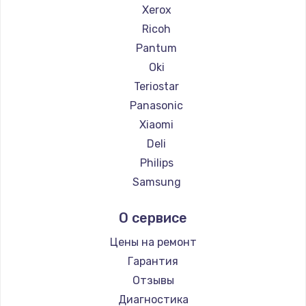
Xerox
Ricoh
Pantum
Oki
Teriostar
Panasonic
Xiaomi
Deli
Philips
Samsung
Kodak
О сервисе
Lexmark
Sharp
Цены на ремонт
TSC
Гарантия
Fujitsu
Отзывы
Godex
Диагностика