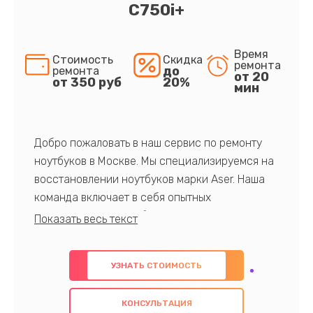
C750i+
Время
Стоимость
Скидка
ремонта
до
ремонта
от 20
от 350 руб
20%
мин
Добро пожаловать в наш сервис по ремонту
ноутбуков в Москве. Мы специализируемся на
восстановлении ноутбуков марки Aser. Наша
команда включает в себя опытных
профессионалов с обширными знаниями и
многолетним опытом в данной области. Мы
предлагаем быстрый и качественный ремонт с
УЗНАТЬ СТОИМОСТЬ
использованием оригинальных компонентов, а
также гарантируем качество всех
КОНСУЛЬТАЦИЯ
проведенных работ. Наша цель - предоставить