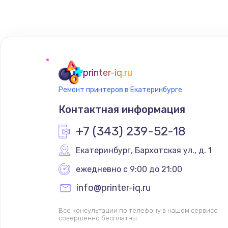
Замена сенсорного датчика
Замена сигнальной лампы
Замена системной платы
printer-iq.ru
Ремонт принтеров в Екатеринбурге
Замена температурного датчик
Контактная информация
Замена электроконфорки
+7 (343) 239-52-18
Екатеринбург
,
 Бархотская ул., д. 1
Техобслуживание
ежедневно с 9:00 до 21:00
Установка / подключение / дем
info@printer-iq.ru
Все консультации по телефону в нашем сервисе
Прошивка
совершенно бесплатны