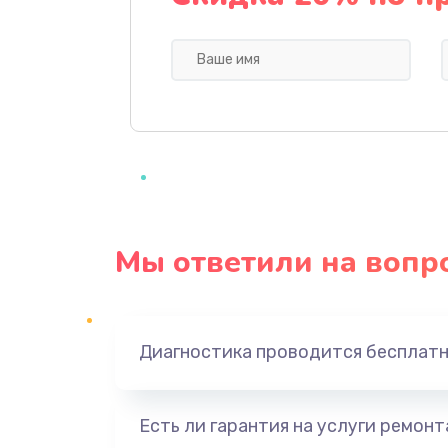
Профилактическая чистка
Прошивка BIOS
Замена северного моста
Ремонт южного моста
Мы ответили на вопр
Замена батарейки BIOS
Настройка BIOS
Диагностика проводится бесплат
Ремонт цепи питания
Есть ли гарантия на услуги ремон
Замена видеоадаптера (видеок