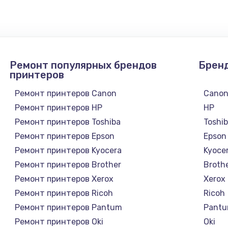
1300 руб.
Заказ
1200 руб.
Заказ
Ремонт популярных брендов
Брен
1500 руб.
Заказ
принтеров
Ремонт принтеров Canon
Cano
а
2500 руб.
Заказ
Ремонт принтеров HP
HP
Ремонт принтеров Toshiba
Toshi
1300 руб.
Заказ
Ремонт принтеров Epson
Epson
Ремонт принтеров Kyocera
Kyoce
900 руб.
Заказ
Ремонт принтеров Brother
Broth
Ремонт принтеров Xerox
Xerox
онтаж
1300 руб.
Заказ
Ремонт принтеров Ricoh
Ricoh
Ремонт принтеров Pantum
Pant
1400 руб.
Заказ
Ремонт принтеров Oki
Oki