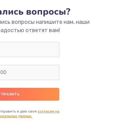
тались вопросы?
ать
лись вопросы напишите нам, наши
радостью ответят вам!
ать
ать
ать
ать
ать
тправить я даю свое
согласие на
ональных данных.
ать