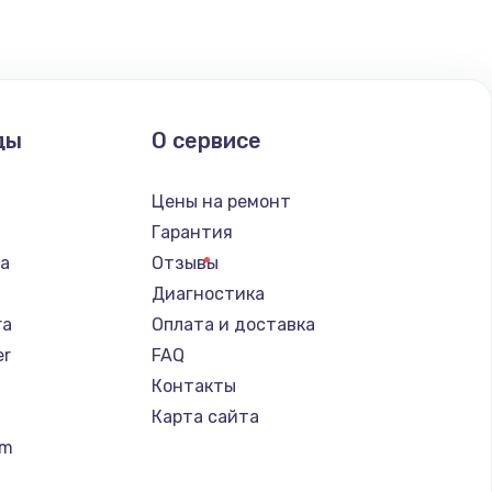
ать
ать
ды
О сервисе
ать
n
Цены на ремонт
ать
Гарантия
ba
Отзывы
ать
Диагностика
ra
Оплата и доставка
ать
er
FAQ
Контакты
ать
Карта сайта
um
ать