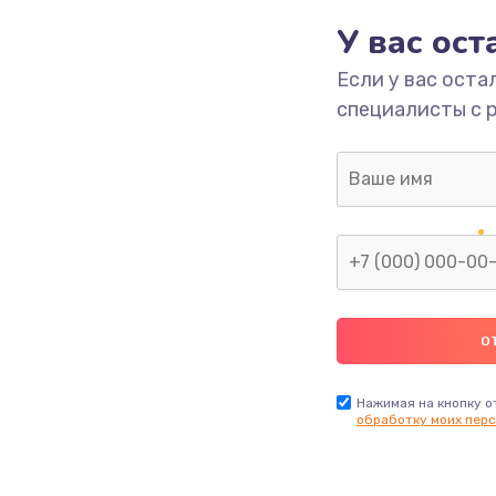
У вас ос
700 руб.
Заказ
Если у вас оста
специалисты с 
2500 руб.
Заказ
1400 руб.
Заказ
модуля
600 руб.
Заказ
1100 руб.
Заказ
900 руб.
Заказ
Нажимая на кнопку о
обработку моих перс
нфорки
900 руб.
Заказ