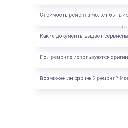
Замена, перепайка чипа
Стоимость ремонта может быть и
Замена HDMI-разъема
Какие документы выдает сервисны
Замена/Pемонт карбюратора
При ремонте используются оригин
Ремонт капиллярной трубки
Замена блока питания
Возможен ли срочный ремонт? Мог
Прошивка / разблокировка
Замена термостата
Замена реле