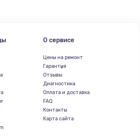
ать
ать
ды
О сервисе
ать
n
Цены на ремонт
ать
Гарантия
ba
Отзывы
ать
Диагностика
ra
Оплата и доставка
ать
er
FAQ
Контакты
ать
Карта сайта
um
ать