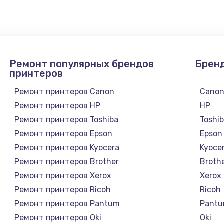
1300 руб.
Заказ
1200 руб.
Заказ
Ремонт популярных брендов
Брен
1500 руб.
Заказ
принтеров
Ремонт принтеров Canon
Cano
а
2500 руб.
Заказ
Ремонт принтеров HP
HP
Ремонт принтеров Toshiba
Toshi
1300 руб.
Заказ
Ремонт принтеров Epson
Epson
Ремонт принтеров Kyocera
Kyoce
900 руб.
Заказ
Ремонт принтеров Brother
Broth
Ремонт принтеров Xerox
Xerox
онтаж
1300 руб.
Заказ
Ремонт принтеров Ricoh
Ricoh
Ремонт принтеров Pantum
Pant
1400 руб.
Заказ
Ремонт принтеров Oki
Oki