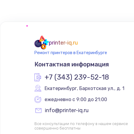
Замена сенсорного датчика
Замена сигнальной лампы
Замена системной платы
printer-iq.ru
Ремонт принтеров в Екатеринбурге
Замена температурного датчик
Контактная информация
Замена электроконфорки
+7 (343) 239-52-18
Екатеринбург
,
 Бархотская ул., д. 1
Техобслуживание
ежедневно с 9:00 до 21:00
Установка / подключение / дем
info@printer-iq.ru
Все консультации по телефону в нашем сервисе
Прошивка
совершенно бесплатны