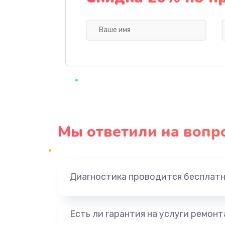
Профилактическая чистка
Прошивка BIOS
Замена северного моста
Ремонт южного моста
Мы ответили на вопр
Замена батарейки BIOS
Настройка BIOS
Диагностика проводится бесплат
Ремонт цепи питания
Есть ли гарантия на услуги ремон
Замена видеоадаптера (видеок