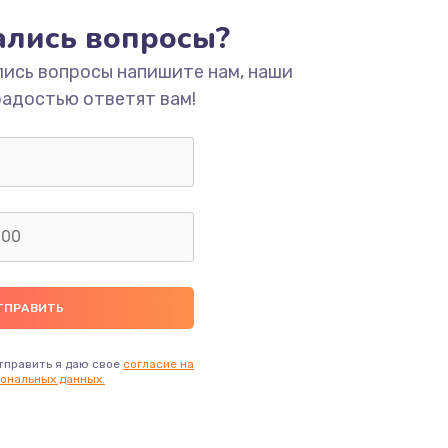
тались вопросы?
ать
лись вопросы напишите нам, наши
радостью ответят вам!
ать
ать
ать
ать
ать
тправить я даю свое
согласие на
ональных данных.
ать