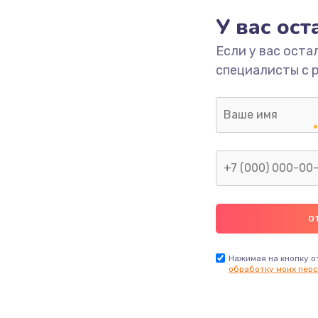
У вас ос
700 руб.
Заказ
Если у вас оста
специалисты с 
2500 руб.
Заказ
1400 руб.
Заказ
модуля
600 руб.
Заказ
1100 руб.
Заказ
900 руб.
Заказ
Нажимая на кнопку о
обработку моих перс
нфорки
900 руб.
Заказ