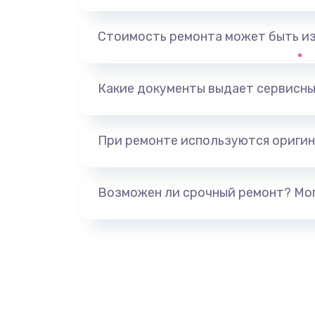
Замена, перепайка чипа
Стоимость ремонта может быть и
Замена HDMI-разъема
Какие документы выдает сервисны
Замена/Pемонт карбюратора
При ремонте используются оригин
Ремонт капиллярной трубки
Замена блока питания
Возможен ли срочный ремонт? Мог
Прошивка / разблокировка
Замена термостата
Замена реле