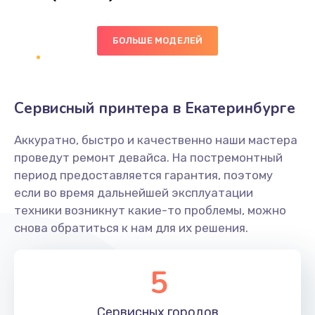
Заказать
БОЛЬШЕ МОДЕЛЕЙ
Ремонт цепей питания
2500 руб.
Заказать
Сервисный принтера в Екатеринбурге
Замена видеокарты
Аккуратно, быстро и качественно наши мастера
2045 руб.
проведут ремонт девайса. На постремонтный
период предоставляется гарантия, поэтому
Заказать
если во время дальнейшей эксплуатации
техники возникнут какие-то проблемы, можно
Ремонт разъема питания
снова обратиться к нам для их решения.
1090 руб.
Заказать
5
Замена видеочипа
Сервисных
городов