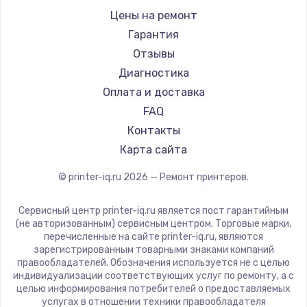
Sharp
Цены на ремонт
TSC
Гарантия
Fujitsu
Отзывы
Godex
Диагностика
Оплата и доставка
FAQ
Контакты
Карта сайта
© printer-iq.ru
2026
— Ремонт принтеров.
Сервисный центр printer-iq.ru является пост гарантийным
(не авторизованным) сервисным центром. Торговые марки,
перечисленные на сайте printer-iq.ru, являются
зарегистрированным товарными знаками компаний
правообладателей. Обозначения используется не с целью
индивидуализации соответствующих услуг по ремонту, а с
целью информирования потребителей о предоставляемых
услугах в отношении техники правообладателя