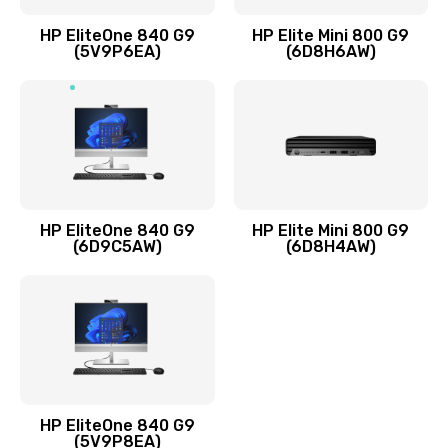
Заказать
HP EliteOne 840 G9
HP Elite Mini 800 G9
(5V9P6EA)
(6D8H6AW)
Замена разъёмов (HDMI, DVI, Дисплей порта)
390 руб.
Заказать
Замена аккумулятора
620 руб.
HP EliteOne 840 G9
HP Elite Mini 800 G9
Заказать
(6D9C5AW)
(6D8H4AW)
Замена клавиатуры
990 руб.
Заказать
Замена жесткого диска
HP EliteOne 840 G9
745 руб.
(5V9P8EA)