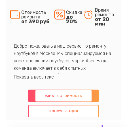
Время
Стоимость
Скидка
ремонта
до
ремонта
от 20
от 390 руб
20%
мин
Добро пожаловать в наш сервис по ремонту
ноутбуков в Москве. Мы специализируемся на
восстановлении ноутбуков марки Aser. Наша
команда включает в себя опытных
профессионалов с обширными знаниями и
многолетним опытом в данной области. Мы
предлагаем быстрый и качественный ремонт с
УЗНАТЬ СТОИМОСТЬ
использованием оригинальных компонентов, а
также гарантируем качество всех
КОНСУЛЬТАЦИЯ
проведенных работ. Наша цель - предоставить
клиентам надежное и профессиональное