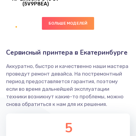
745 руб.
(5V9P8EA)
Заказать
БОЛЬШЕ МОДЕЛЕЙ
Ремонт цепей питания
2500 руб.
Заказать
Сервисный принтера в Екатеринбурге
Замена видеокарты
Аккуратно, быстро и качественно наши мастера
2045 руб.
проведут ремонт девайса. На постремонтный
период предоставляется гарантия, поэтому
Заказать
если во время дальнейшей эксплуатации
техники возникнут какие-то проблемы, можно
Ремонт разъема питания
снова обратиться к нам для их решения.
1090 руб.
Заказать
5
Замена видеочипа