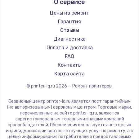
О сервисе
Lexmark
Sharp
Цены на ремонт
TSC
Гарантия
Fujitsu
Отзывы
Godex
Диагностика
Оплата и доставка
FAQ
Контакты
Карта сайта
© printer-iq.ru
2026
— Ремонт принтеров.
Сервисный центр printer-iq.ru является пост гарантийным
(не авторизованным) сервисным центром. Торговые марки,
перечисленные на сайте printer-iq.ru, являются
зарегистрированным товарными знаками компаний
правообладателей. Обозначения используется не с целью
индивидуализации соответствующих услуг по ремонту, а с
целью информирования потребителей о предоставляемых