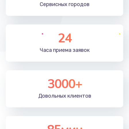
Сервисных
городов
2745 руб.
Заказать
Настройка BIOS
24
995 руб.
Часа приема
заявок
Заказать
Ремонт подсветки
1200 руб.
3000+
Заказать
Довольных
клиентов
Настройка ОС
1160 руб.
Заказать