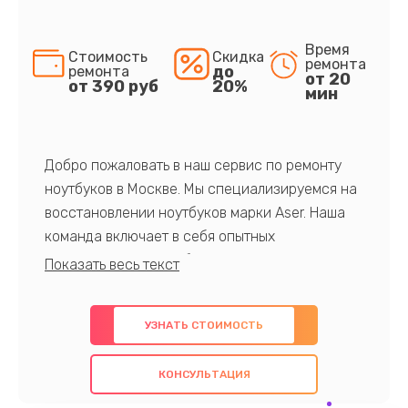
Время
Стоимость
Скидка
ремонта
до
ремонта
от 20
от 390 руб
20%
мин
Добро пожаловать в наш сервис по ремонту
ноутбуков в Москве. Мы специализируемся на
восстановлении ноутбуков марки Aser. Наша
команда включает в себя опытных
профессионалов с обширными знаниями и
многолетним опытом в данной области. Мы
предлагаем быстрый и качественный ремонт с
УЗНАТЬ СТОИМОСТЬ
использованием оригинальных компонентов, а
также гарантируем качество всех
КОНСУЛЬТАЦИЯ
проведенных работ. Наша цель - предоставить
клиентам надежное и профессиональное