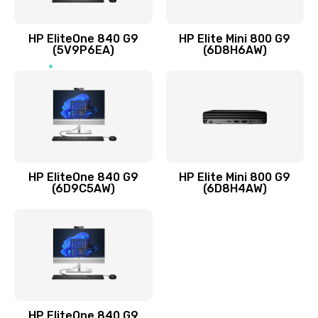
Заказать
HP EliteOne 840 G9
HP Elite Mini 800 G9
(5V9P6EA)
(6D8H6AW)
Замена разъёмов (HDMI, DVI, Дисплей порта)
390 руб.
Заказать
Замена аккумулятора
620 руб.
HP EliteOne 840 G9
HP Elite Mini 800 G9
Заказать
(6D9C5AW)
(6D8H4AW)
Замена клавиатуры
990 руб.
Заказать
Замена жесткого диска
HP EliteOne 840 G9