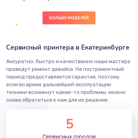
Заказать
БОЛЬШЕ МОДЕЛЕЙ
Ремонт цепей питания
2500 руб.
Заказать
Сервисный принтера в Екатеринбурге
Замена видеокарты
Аккуратно, быстро и качественно наши мастера
2045 руб.
проведут ремонт девайса. На постремонтный
период предоставляется гарантия, поэтому
Заказать
если во время дальнейшей эксплуатации
техники возникнут какие-то проблемы, можно
Ремонт разъема питания
снова обратиться к нам для их решения.
1090 руб.
Заказать
5
Замена видеочипа
Сервисных
городов