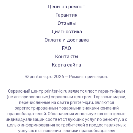
Sharp
Цены на ремонт
TSC
Гарантия
Fujitsu
Отзывы
Godex
Диагностика
Оплата и доставка
FAQ
Контакты
Карта сайта
© printer-iq.ru
2026
— Ремонт принтеров.
Сервисный центр printer-iq.ru является пост гарантийным
(не авторизованным) сервисным центром. Торговые марки,
перечисленные на сайте printer-iq.ru, являются
зарегистрированным товарными знаками компаний
правообладателей. Обозначения используется не с целью
индивидуализации соответствующих услуг по ремонту, а с
целью информирования потребителей о предоставляемых
услугах в отношении техники правообладателя