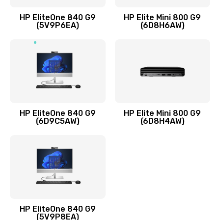
Заказать
HP EliteOne 840 G9
HP Elite Mini 800 G9
(5V9P6EA)
(6D8H6AW)
Замена разъёмов (HDMI, DVI, Дисплей порта)
390 руб.
Заказать
Замена аккумулятора
620 руб.
HP EliteOne 840 G9
HP Elite Mini 800 G9
Заказать
(6D9C5AW)
(6D8H4AW)
Замена клавиатуры
990 руб.
Заказать
Замена жесткого диска
HP EliteOne 840 G9
745 руб.
(5V9P8EA)