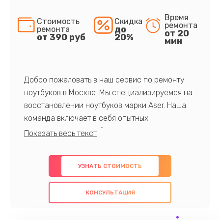
Время
Стоимость
Скидка
ремонта
до
ремонта
от 20
от 390 руб
20%
мин
Добро пожаловать в наш сервис по ремонту
ноутбуков в Москве. Мы специализируемся на
восстановлении ноутбуков марки Aser. Наша
команда включает в себя опытных
профессионалов с обширными знаниями и
многолетним опытом в данной области. Мы
предлагаем быстрый и качественный ремонт с
УЗНАТЬ СТОИМОСТЬ
использованием оригинальных компонентов, а
также гарантируем качество всех
КОНСУЛЬТАЦИЯ
проведенных работ. Наша цель - предоставить
клиентам надежное и профессиональное