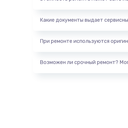
Установка драйверов
Какие документы выдает сервисны
Замена SSD
Настройка BIOS
При ремонте используются оригин
Настройка ОС
Возможен ли срочный ремонт? Мог
Восстановление данных
Настройка Wi-Fi
Чистка от пыли
Ремонт подсветки