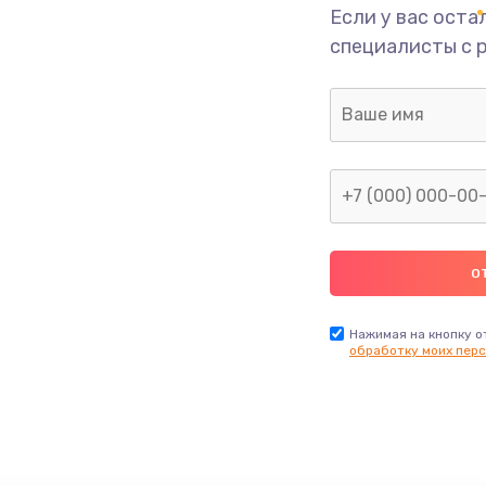
Если у вас оста
от 1645 руб.
Заказ
специалисты с 
от 990 руб.
Заказ
Нажимая на кнопку о
обработку моих перс