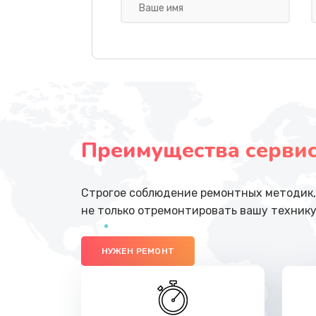
Замена USB порта
Замена вебкамеры
Замена микрофона
Преимущества сервисн
Замена жесткого диска
Замена оперативной памяти
Строгое соблюдение ремонтных методик, 
не только отремонтировать вашу технику
Замена экрана
НУЖЕН РЕМОНТ
Замена термопасты
Замена видеокарты