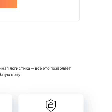
ать
ать
ать
ать
ать
ная логистика — все это позволяет
бную цену.
ать
ать
ать