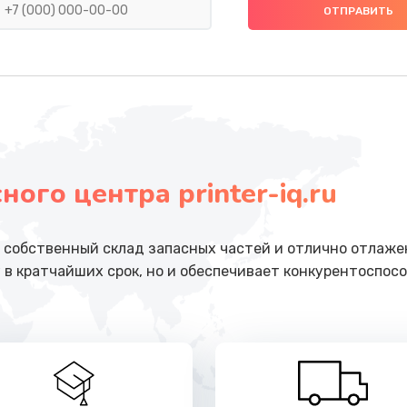
от 1245 руб.
Заказ
от 1495 руб.
Заказ
от 1500 руб.
Заказ
ого центра printer-iq.ru
от 745 руб.
Заказ
от 960 руб.
Заказ
собственный склад запасных частей и отлично отлажен
 в кратчайших срок, но и обеспечивает конкурентоспосо
от 940 руб.
Заказ
от 1060 руб.
Заказ
от 2045 руб.
Заказ