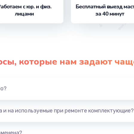
аботаем с юр. и физ.
Бесплатный выезд мас
лицами
за 40 минут
от 620 руб.
Заказ
от 890 руб.
Заказ
сплей
от 390 руб.
Заказ
осы, которые нам задают чащ
от 2500 руб.
Заказ
но?
от 1095 руб.
Заказ
от 1760 руб.
Заказ
та и на используемые при ремонте комплектующие?
от 2745 руб.
Заказ
зменена?