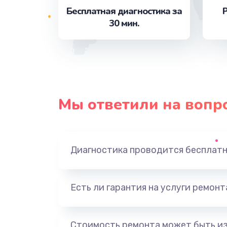
Бесплатная диагностика за
Р
30 мин.
Замена аккумулятора
Замена корпуса
Замена разъёмов (HDMI, DVI, Ди
порта)
Мы ответили на вопр
Ремонт цепей питания
Диагностика проводится бесплат
Замена шлейфа матрицы
Замена материнской платы
Есть ли гарантия на услуги ремон
Замена видеочипа
Стоимость ремонта может быть и