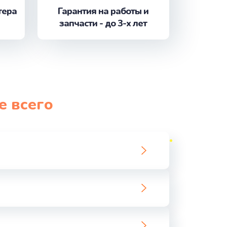
тера
Гарантия на работы и
запчасти - до 3-х лет
ать
ать
ать
е всего
ать
ать
ать
ать