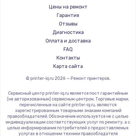
Sharp
Цены на ремонт
TSC
Гарантия
Fujitsu
Отзывы
Godex
Диагностика
Оплата и доставка
FAQ
Контакты
Карта сайта
© printer-iq.ru
2026
— Ремонт принтеров.
Сервисный центр printer-iq.ru является пост гарантийным
(не авторизованным) сервисным центром. Торговые марки,
перечисленные на сайте printer-iq.ru, являются
зарегистрированным товарными знаками компаний
правообладателей. Обозначения используется не с целью
индивидуализации соответствующих услуг по ремонту, а с
целью информирования потребителей о предоставляемых
услугах в отношении техники правообладателя