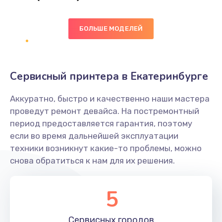
Заказать
БОЛЬШЕ МОДЕЛЕЙ
Ремонт цепей питания
2500 руб.
Заказать
Сервисный принтера в Екатеринбурге
Замена видеокарты
Аккуратно, быстро и качественно наши мастера
2045 руб.
проведут ремонт девайса. На постремонтный
период предоставляется гарантия, поэтому
Заказать
если во время дальнейшей эксплуатации
техники возникнут какие-то проблемы, можно
Ремонт разъема питания
снова обратиться к нам для их решения.
1090 руб.
Заказать
5
Замена видеочипа
Сервисных
городов