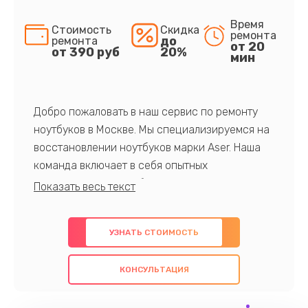
Время
Стоимость
Скидка
ремонта
до
ремонта
от 20
от 390 руб
20%
мин
Добро пожаловать в наш сервис по ремонту
ноутбуков в Москве. Мы специализируемся на
восстановлении ноутбуков марки Aser. Наша
команда включает в себя опытных
профессионалов с обширными знаниями и
многолетним опытом в данной области. Мы
предлагаем быстрый и качественный ремонт с
УЗНАТЬ СТОИМОСТЬ
использованием оригинальных компонентов, а
также гарантируем качество всех
КОНСУЛЬТАЦИЯ
проведенных работ. Наша цель - предоставить
клиентам надежное и профессиональное