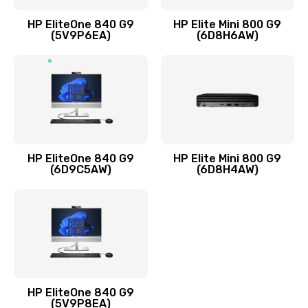
Заказать
HP EliteOne 840 G9
HP Elite Mini 800 G9
(5V9P6EA)
(6D8H6AW)
Замена разъёмов (HDMI, DVI, Дисплей порта)
390 руб.
Заказать
Замена аккумулятора
620 руб.
HP EliteOne 840 G9
HP Elite Mini 800 G9
Заказать
(6D9C5AW)
(6D8H4AW)
Замена клавиатуры
990 руб.
Заказать
Замена жесткого диска
HP EliteOne 840 G9
745 руб.
(5V9P8EA)