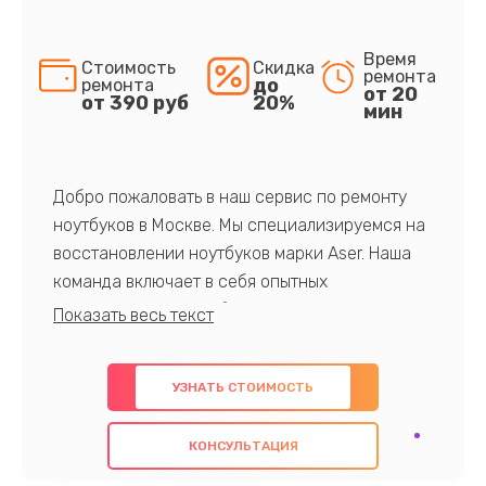
Время
Стоимость
Скидка
ремонта
до
ремонта
от 20
от 390 руб
20%
мин
Добро пожаловать в наш сервис по ремонту
ноутбуков в Москве. Мы специализируемся на
восстановлении ноутбуков марки Aser. Наша
команда включает в себя опытных
профессионалов с обширными знаниями и
многолетним опытом в данной области. Мы
предлагаем быстрый и качественный ремонт с
УЗНАТЬ СТОИМОСТЬ
использованием оригинальных компонентов, а
также гарантируем качество всех
КОНСУЛЬТАЦИЯ
проведенных работ. Наша цель - предоставить
клиентам надежное и профессиональное