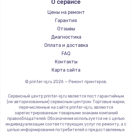
О сервисе
Lexmark
Sharp
Цены на ремонт
TSC
Гарантия
Fujitsu
Отзывы
Godex
Диагностика
Оплата и доставка
FAQ
Контакты
Карта сайта
© printer-iq.ru
2026
— Ремонт принтеров.
Сервисный центр printer-iq.ru является пост гарантийным
(не авторизованным) сервисным центром. Торговые марки,
перечисленные на сайте printer-iq.ru, являются
зарегистрированным товарными знаками компаний
правообладателей. Обозначения используется не с целью
индивидуализации соответствующих услуг по ремонту, а с
целью информирования потребителей о предоставляемых