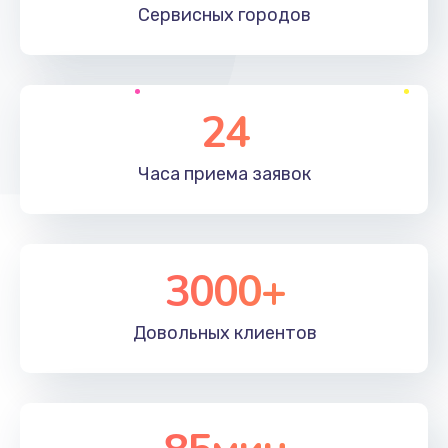
Сервисных
городов
2745 руб.
Заказать
Настройка BIOS
24
995 руб.
Часа приема
заявок
Заказать
Ремонт подсветки
1200 руб.
3000+
Заказать
Довольных
клиентов
Настройка ОС
1160 руб.
Заказать