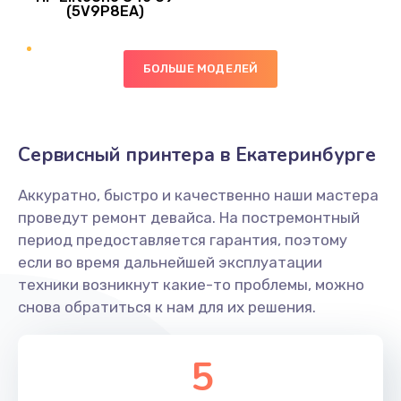
745 руб.
(5V9P8EA)
Заказать
БОЛЬШЕ МОДЕЛЕЙ
Ремонт цепей питания
2500 руб.
Заказать
Сервисный принтера в Екатеринбурге
Замена видеокарты
Аккуратно, быстро и качественно наши мастера
2045 руб.
проведут ремонт девайса. На постремонтный
период предоставляется гарантия, поэтому
Заказать
если во время дальнейшей эксплуатации
техники возникнут какие-то проблемы, можно
Ремонт разъема питания
снова обратиться к нам для их решения.
1090 руб.
Заказать
5
Замена видеочипа