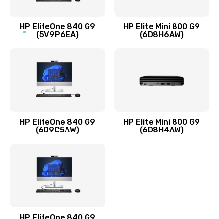
Заказать
HP EliteOne 840 G9
HP Elite Mini 800 G9
(5V9P6EA)
(6D8H6AW)
Замена разъёмов (HDMI, DVI, Дисплей порта)
390 руб.
Заказать
Замена аккумулятора
620 руб.
HP EliteOne 840 G9
HP Elite Mini 800 G9
Заказать
(6D9C5AW)
(6D8H4AW)
Замена клавиатуры
990 руб.
Заказать
Замена жесткого диска
HP EliteOne 840 G9