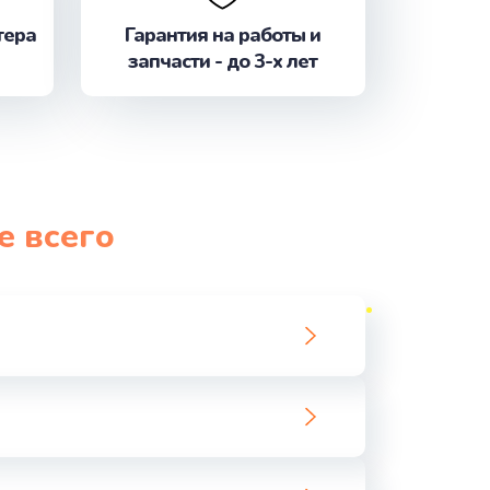
ать
тера
Гарантия на работы и
запчасти - до 3-х лет
ать
ать
ать
е всего
ать
ать
ать
ать