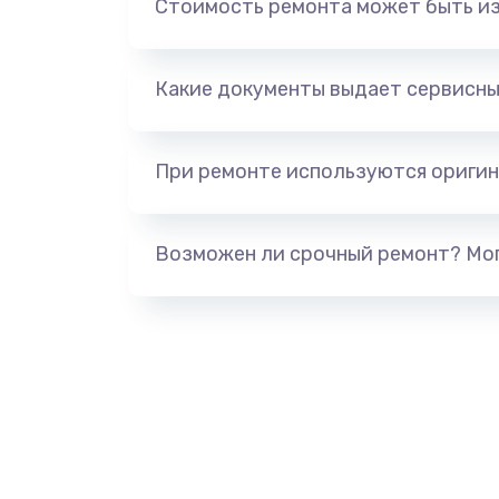
Стоимость ремонта может быть и
Модернизация
Устранение ошибок
Какие документы выдает сервисны
Прошивка
При ремонте используются оригин
Ремонт после залития
Возможен ли срочный ремонт? Мог
Замена дисплея
Ремонт электроплаты
Ремонт корпуса
Ремонт электронных узлов