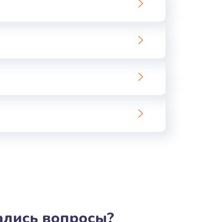
ать
ать
ать
ать
ать
ать
ать
ать
тались вопросы?