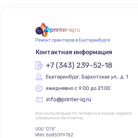
printer-iq.ru
Ремонт принтеров в Екатеринбурге
Контактная информация
+7 (343) 239-52-18
Екатеринбург
,
 Бархотская ул., д. 1
ежедневно с 9:00 до 21:00
info@printer-iq.ru
Все консультации по телефону в нашем сервисе
совершенно бесплатны
ООО "ОТК"
ИНН: 6685099782