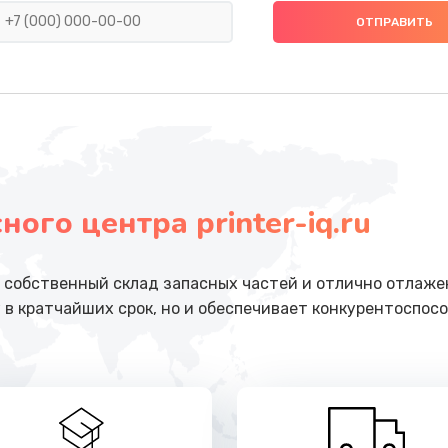
от 2000 руб.
Заказ
головки
от 1800 руб.
Заказ
от 2000 руб.
Заказ
ого центра printer-iq.ru
от 100 руб.
Заказ
от 1000 руб.
Заказ
собственный склад запасных частей и отлично отлажен
 в кратчайших срок, но и обеспечивает конкурентоспосо
етки
от 1350 руб.
Заказ
от 2600 руб.
Заказ
 ПО