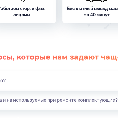
от 680 руб.
Заказ
аботаем с юр. и физ.
Бесплатный выезд мас
лицами
за 40 минут
от 510 руб.
Заказ
от 480 руб.
Заказ
от 600 руб.
Заказ
осы, которые нам задают чащ
от 550 руб.
Заказ
от 500 руб.
Заказ
но?
от 600 руб.
Заказ
та и на используемые при ремонте комплектующие?
от 350 руб.
Заказ