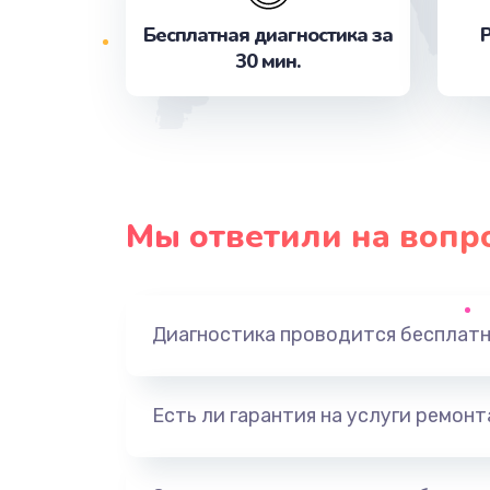
Бесплатная диагностика за
Р
30 мин.
Замена кнопки
Настройка
Комплексная чистка
Мы ответили на вопр
Не видит бумагу
Зажевывает бумагу
Диагностика проводится бесплат
Не захватывает бумагу
Есть ли гарантия на услуги ремон
Грязная печать