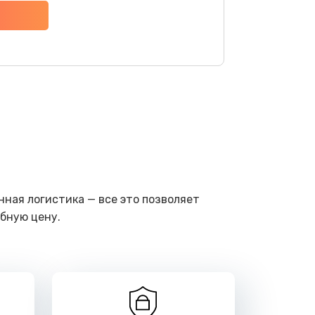
ать
ать
ать
ать
ать
ная логистика — все это позволяет
бную цену.
ать
ать