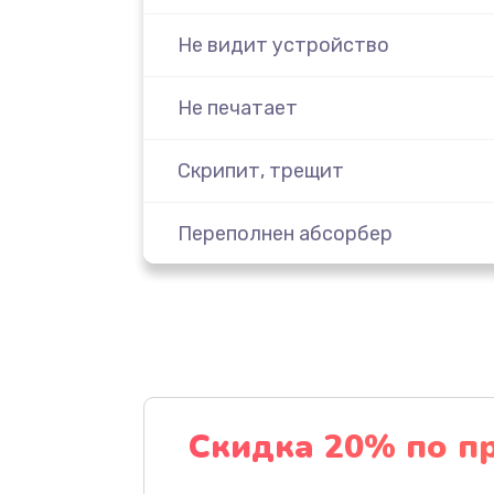
Не видит устройство
Не печатает
Скрипит, трещит
Переполнен абсорбер
Не включается
Замена шнура
Замена датчика
Скидка 20% по п
Чистка оптической системы