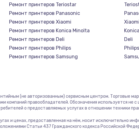
Ремонт принтеров Teriostar
Terios
Ремонт принтеров Panasonic
Panas
Ремонт принтеров Xiaomi
Xiaom
Ремонт принтеров Konica Minolta
Konica
Ремонт принтеров Deli
Deli
Ремонт принтеров Philips
Philip
Ремонт принтеров Samsung
Sams
Ремонт принтеров Kodak
Kodak
Ремонт принтеров Lexmark
Lexma
Ремонт принтеров Sharp
Sharp
Ремонт принтеров TSC
TSC
рантийным (не авторизованным) сервисным центром. Торговые марки
Ремонт принтеров Fujitsu
Fujits
ми компаний правообладателей. Обозначения используется не 
отребителей о предоставляемых услугах в отношении техники пр
Ремонт принтеров Godex
Gode
услугах и ценах, предоставленная на нём, носит исключительно ин
положениями Статьи 437 Гражданского кодекса Российской Феде