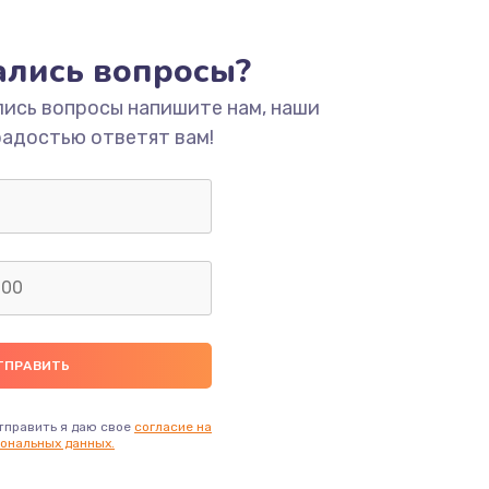
ать
тались вопросы?
ать
лись вопросы напишите нам, наши
радостью ответят вам!
ать
ать
ать
ать
ать
тправить я даю свое
согласие на
ональных данных.
ать