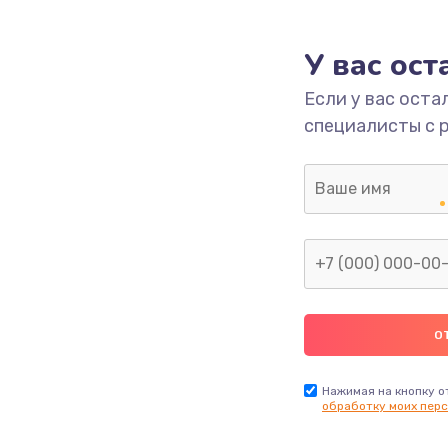
головки
1800 руб.
Заказ
У вас ос
етки
1350 руб.
Заказ
Если у вас оста
специалисты с 
 ПО
680 руб.
Заказ
2000 руб.
Заказ
600 руб.
Заказ
1000 руб.
Заказ
2000 руб.
Заказ
Нажимая на кнопку о
обработку моих перс
1220 руб.
Заказ