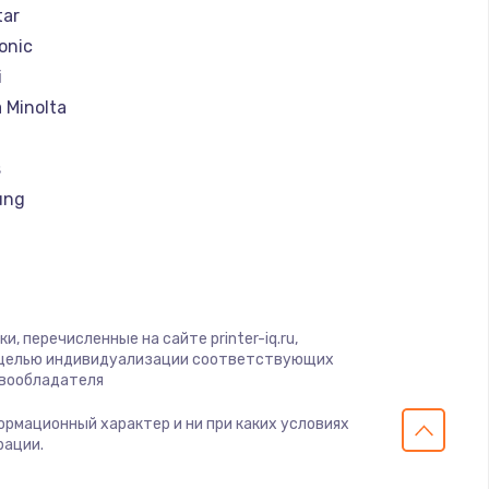
tar
onic
i
 Minolta
s
ung
rk
, перечисленные на сайте printer-iq.ru,
u
с целью индивидуализации соответствующих
авообладателя
x
формационный характер и ни при каких условиях
рации.