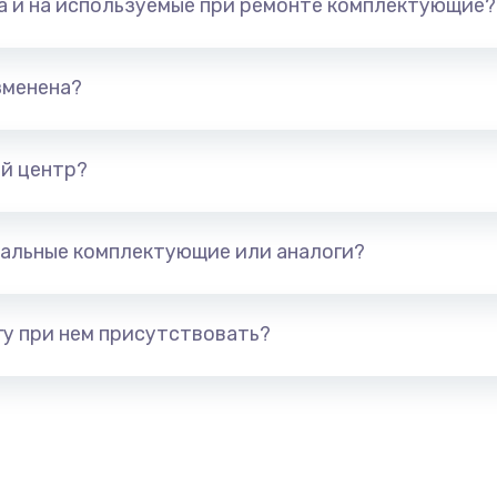
та и на используемые при ремонте комплектующие?
800 руб.
Заказ
700 руб.
Заказ
зменена?
600 руб.
Заказ
й центр?
300 руб.
Заказ
альные комплектующие или аналоги?
550 руб.
Заказ
500 руб.
Заказ
у при нем присутствовать?
600 руб.
Заказ
350 руб.
Заказ