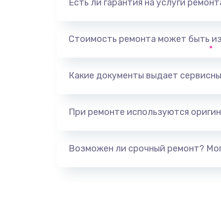
Есть ли гарантия на услуги ремон
Не видит устройство
Не печатает
Стоимость ремонта может быть и
Скрипит, трещит
Какие документы выдает сервисны
Переполнен абсорбер
При ремонте используются оригин
Не видит бумагу
Зажевывает бумагу
Возможен ли срочный ремонт? Мог
Не захватывает бумагу
Грязная печать