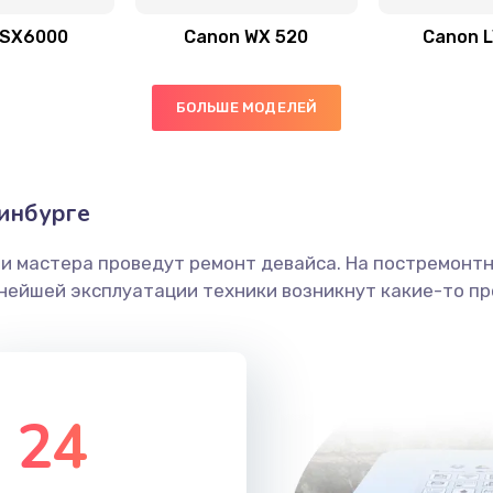
30 мин
1 год
 SX6000
Canon WX 520
Canon 
20 мин
1 год
БОЛЬШЕ МОДЕЛЕЙ
50 мин
2 года
головки
60 мин
3 года
инбурге
етки
30 мин
1 год
ши мастера проведут ремонт девайса. На постремонт
ьнейшей эксплуатации техники возникнут какие-то пр
 ПО
40 мин
2 года
20 мин
1 год
24
30 мин
1 год