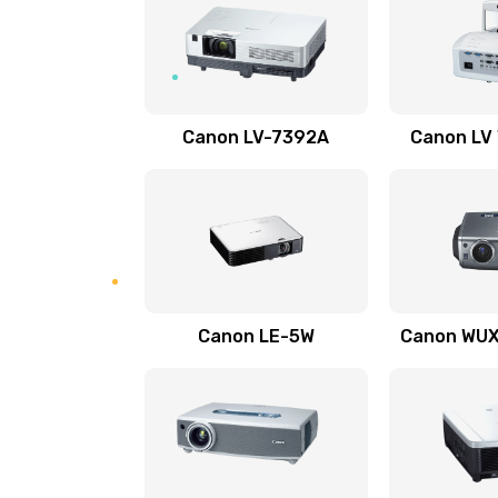
Ремонт системной платы
Ремонт электронных узлов
Canon LV-7392A
Canon LV
Не видит устройство
Не печатает
Скрипит, трещит
Canon LE-5W
Canon WUX1
Переполнен абсорбер
Не видит бумагу