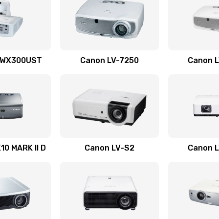
60 мин
1 год
40 мин
1 год
 WX300UST
Canon LV-7250
Canon 
20 мин
3 года
20 мин
1 год
40 мин
3 года
0 MARK II D
Canon LV-S2
Canon 
40 мин
2 года
20 мин
2 года