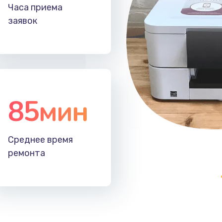
20 мин
1 год
Часа приема
заявок
60 мин
3 года
40 мин
2 года
40 мин
2 года
85мин
Среднее время
ремонта