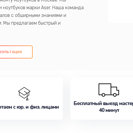
 ноутбуков марки Aser. Наша команда
алов с обширными знаниями и
и. Мы предлагаем быстрый и
ем оригинальных компонентов, а также
ых работ. Наша цель - предоставить
ое обслуживание, удовлетворяя их
СУЛЬТАЦИЯ
медлите записаться на ремонт уже
Бесплатный выезд масте
таем с юр. и физ. лицами
40 минут