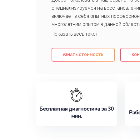
специализируемся на восстановлении
включает в себя опытных профессион
многолетним опытом в данной област
качественный ремонт с использовани
гарантируем качество всех проведенн
клиентам надежное и профессиональн
УЗНАТЬ СТОИМОСТЬ
КОН
потребности наилучшим образом. Не 
сейчас!
Бесплатная диагностика за 30
Рабо
мин.