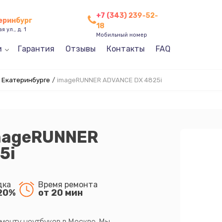
+7 (343) 239-52-
теринбург
18
 ул., д. 1
Мобильный номер
и
Гарантия
Отзывы
Контакты
FAQ
 Екатеринбурге
/
imageRUNNER ADVANCE DX 4825i
mageRUNNER
5i
дка
Время ремонта
20%
от 20 мин
монту ноутбуков в Москве. Мы