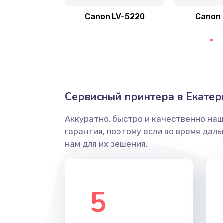
Зажевывает бумагу
Canon LV-5220
Canon
Не захватывает бумагу
Грязная печать
Ремонт механики сканирующей 
Сервисный принтера в Екатер
Ремонт инвертора лампы подсв
Аккуратно, быстро и качественно на
гарантия, поэтому если во время дал
Перепрошивка, восстановление
нам для их решения.
Замена матричного блока
5
Комплексная чистка