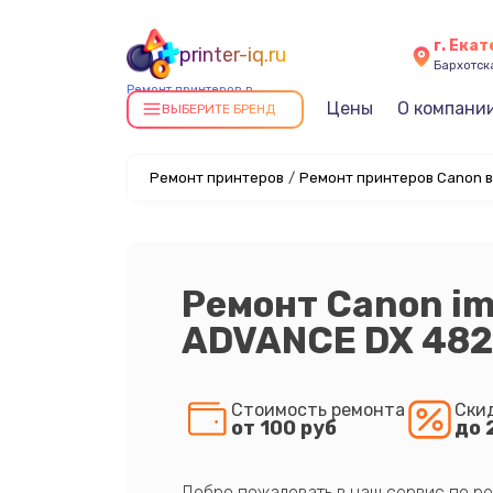
г. Ека
printer-iq.ru
Бархотская
Ремонт принтеров в
Цены
О компани
Екатеринбурге
ВЫБЕРИТЕ БРЕНД
Ремонт принтеров
/
Ремонт принтеров Canon в
Ремонт Canon i
ADVANCE DX 482
Стоимость ремонта
Ски
от 100 руб
до 
Добро пожаловать в наш сервис по ре