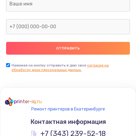
Не видит бумагу
550 руб.
Заказать
Зажевывает бумагу
500 руб.
Заказать
Нажимая на кнопку отправить я даю свое
согласие на
обработку моих персональных данных.
Не захватывает бумагу
600 руб.
Заказать
printer-iq.ru
Ремонт принтеров в Екатеринбурге
Грязная печать
Контактная информация
350 руб.
Заказать
+7 (343) 239-52-18