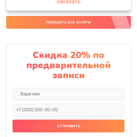
Заказать
Ремонт после залития
ПОКАЗАТЬ ВСЕ УСЛУГИ
1730 руб.
Заказать
Ремонт электроплаты
Скидка 20% по
1320 руб.
предварительной
Заказать
записи
Замена шнура
540 руб.
Заказать
Замена датчика
480 руб.