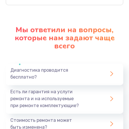
Заказать
Замена дисплея
1350 руб.
Мы ответили на вопросы,
Заказать
которые нам задают чаще
всего
Замена кнопки
510 руб.
Заказать
Диагностика проводится
бесплатно?
Ремонт корпуса
1410 руб.
Есть ли гарантия на услуги
Заказать
ремонта и на используемые
при ремонте комплектующие?
Настройка
480 руб.
Стоимость ремонта может
быть изменена?
Заказать