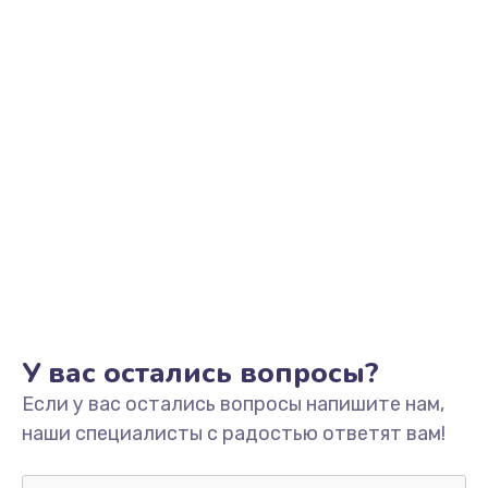
Не видит устройство
800 руб.
Заказать
Не печатает
700 руб.
Заказать
Скрипит, трещит
600 руб.
Заказать
У вас остались вопросы?
Если у вас остались вопросы напишите нам,
Переполнен абсорбер
наши специалисты с радостью ответят вам!
300 руб.
Заказать