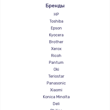
Бренды
Ремонт блока питания
Ремонт принтеров Lexmark
100 руб.
Ремонт принтеров Sharp
HP
Ремонт принтеров TSC
Toshiba
Заказать
Ремонт принтеров Fujitsu
Epson
Ремонт принтеров Godex
Kyocera
Brother
Xerox
Ricoh
Pantum
Oki
Teriostar
Panasonic
Xiaomi
Konica Minolta
Deli