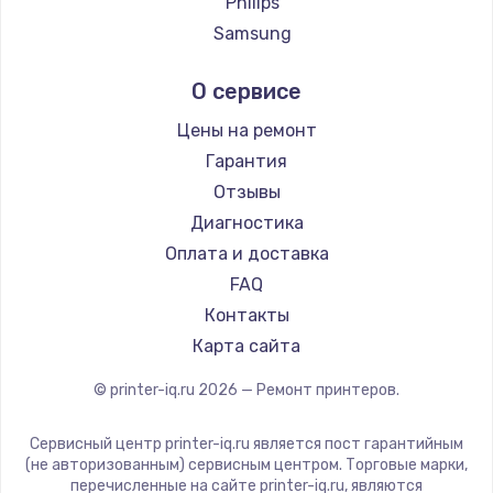
Philips
Samsung
Kodak
О сервисе
Lexmark
Sharp
Цены на ремонт
TSC
Гарантия
Fujitsu
Отзывы
Godex
Диагностика
Оплата и доставка
FAQ
Контакты
Карта сайта
© printer-iq.ru
2026
— Ремонт принтеров.
Сервисный центр printer-iq.ru является пост гарантийным
(не авторизованным) сервисным центром. Торговые марки,
перечисленные на сайте printer-iq.ru, являются