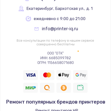
Ремонт механики сканирующей головки
Екатеринбург
,
 Бархотская ул., д. 1
1800 руб.
ежедневно с 9:00 до 21:00
Заказать
info@printer-iq.ru
Ремонт инвертора лампы подсветки
Все консультации по телефону в нашем сервисе
1350 руб.
совершенно бесплатны
Заказать
ООО "ОТК"
ИНН: 6685099782
ОГРН: 1156658071680
Перепрошивка, восстановление ПО
680 руб.
Заказать
Замена матричного блока
2000 руб.
Ремонт популярных брендов принтеров
Заказать
Ремонт принтеров HP