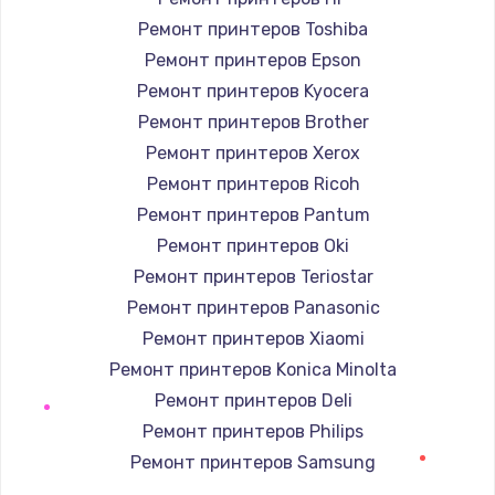
Ремонт принтеров Toshiba
Комплексная чистка
Ремонт принтеров Epson
600 руб.
Ремонт принтеров Kyocera
Заказать
Ремонт принтеров Brother
Ремонт принтеров Xerox
Замена лампы подсветки
Ремонт принтеров Ricoh
1000 руб.
Ремонт принтеров Pantum
Заказать
Ремонт принтеров Oki
Ремонт принтеров Teriostar
Ремонт блока управления
Ремонт принтеров Panasonic
2000 руб.
Ремонт принтеров Xiaomi
Заказать
Ремонт принтеров Konica Minolta
Ремонт принтеров Deli
Прошивка
Ремонт принтеров Philips
1220 руб.
Ремонт принтеров Samsung
Заказать
Ремонт принтеров Kodak