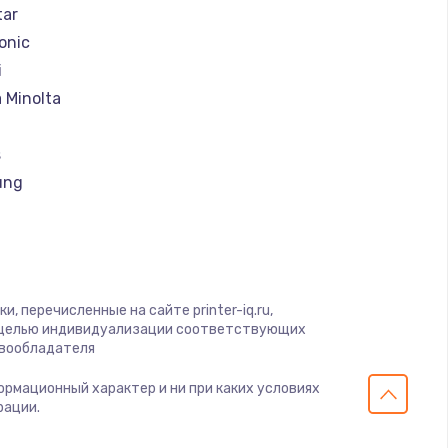
tar
onic
i
 Minolta
s
ung
rk
, перечисленные на сайте printer-iq.ru,
u
с целью индивидуализации соответствующих
авообладателя
x
формационный характер и ни при каких условиях
рации.