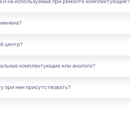
та и на используемые при ремонте комплектующие?
800 руб.
Заказ
700 руб.
Заказ
зменена?
600 руб.
Заказ
й центр?
300 руб.
Заказ
альные комплектующие или аналоги?
550 руб.
Заказ
500 руб.
Заказ
у при нем присутствовать?
600 руб.
Заказ
350 руб.
Заказ