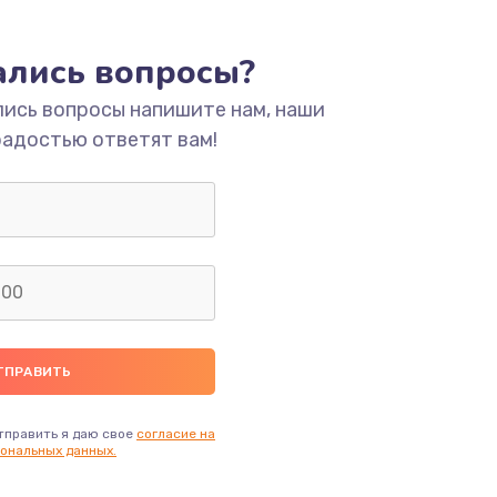
ать
тались вопросы?
ать
лись вопросы напишите нам, наши
радостью ответят вам!
ать
ать
ать
ать
ать
тправить я даю свое
согласие на
ональных данных.
ать