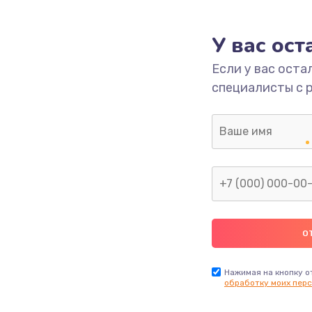
головки
1800 руб.
Заказ
У вас ос
етки
1350 руб.
Заказ
Если у вас оста
специалисты с 
 ПО
680 руб.
Заказ
2000 руб.
Заказ
600 руб.
Заказ
1000 руб.
Заказ
2000 руб.
Заказ
Нажимая на кнопку о
обработку моих перс
1220 руб.
Заказ