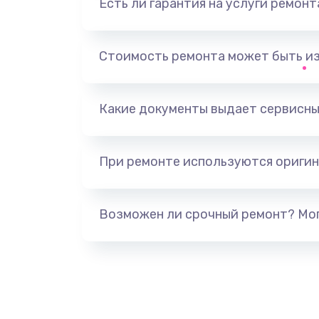
Есть ли гарантия на услуги ремон
Не видит устройство
Не печатает
Стоимость ремонта может быть и
Скрипит, трещит
Какие документы выдает сервисны
Переполнен абсорбер
При ремонте используются оригин
Не видит бумагу
Зажевывает бумагу
Возможен ли срочный ремонт? Мог
Не захватывает бумагу
Грязная печать