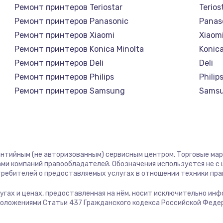
Ремонт принтеров Teriostar
Terios
Ремонт принтеров Panasonic
Panas
Ремонт принтеров Xiaomi
Xiaom
Ремонт принтеров Konica Minolta
Konica
Ремонт принтеров Deli
Deli
Ремонт принтеров Philips
Philip
Ремонт принтеров Samsung
Sams
Ремонт принтеров Kodak
Kodak
Ремонт принтеров Lexmark
Lexma
Ремонт принтеров Sharp
Sharp
Ремонт принтеров TSC
TSC
рантийным (не авторизованным) сервисным центром. Торговые марки
Ремонт принтеров Fujitsu
Fujits
ми компаний правообладателей. Обозначения используется не 
отребителей о предоставляемых услугах в отношении техники пр
Ремонт принтеров Godex
Gode
услугах и ценах, предоставленная на нём, носит исключительно ин
положениями Статьи 437 Гражданского кодекса Российской Феде