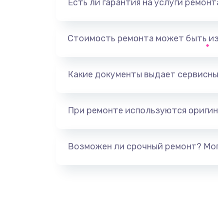
Есть ли гарантия на услуги ремон
Не видит устройство
Не печатает
Стоимость ремонта может быть и
Скрипит, трещит
Какие документы выдает сервисны
Переполнен абсорбер
При ремонте используются оригин
Не видит бумагу
Зажевывает бумагу
Возможен ли срочный ремонт? Мог
Не захватывает бумагу
Грязная печать