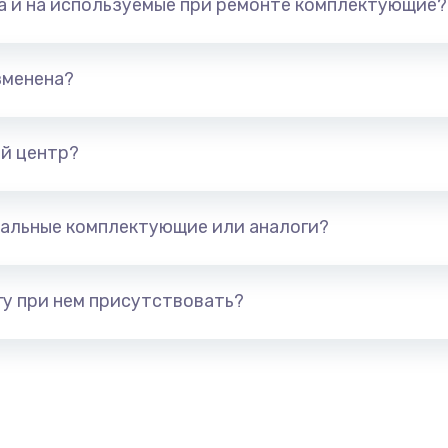
та и на используемые при ремонте комплектующие?
800 руб.
Заказ
700 руб.
Заказ
зменена?
600 руб.
Заказ
й центр?
300 руб.
Заказ
альные комплектующие или аналоги?
550 руб.
Заказ
500 руб.
Заказ
у при нем присутствовать?
600 руб.
Заказ
350 руб.
Заказ