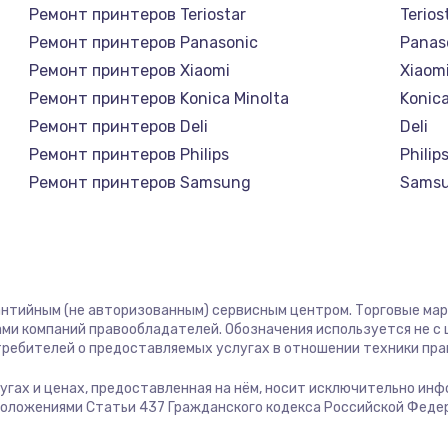
Ремонт принтеров Teriostar
Terios
Ремонт принтеров Panasonic
Panas
Ремонт принтеров Xiaomi
Xiaom
Ремонт принтеров Konica Minolta
Konica
Ремонт принтеров Deli
Deli
Ремонт принтеров Philips
Philip
Ремонт принтеров Samsung
Sams
Ремонт принтеров Kodak
Kodak
Ремонт принтеров Lexmark
Lexma
Ремонт принтеров Sharp
Sharp
Ремонт принтеров TSC
TSC
рантийным (не авторизованным) сервисным центром. Торговые марки
Ремонт принтеров Fujitsu
Fujits
ми компаний правообладателей. Обозначения используется не 
отребителей о предоставляемых услугах в отношении техники пр
Ремонт принтеров Godex
Gode
услугах и ценах, предоставленная на нём, носит исключительно ин
положениями Статьи 437 Гражданского кодекса Российской Феде