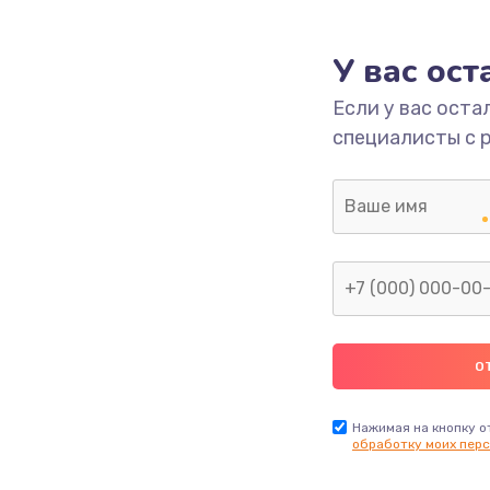
головки
1800 руб.
Заказ
У вас ос
етки
1350 руб.
Заказ
Если у вас оста
специалисты с 
 ПО
680 руб.
Заказ
2000 руб.
Заказ
600 руб.
Заказ
1000 руб.
Заказ
2000 руб.
Заказ
Нажимая на кнопку о
обработку моих перс
1220 руб.
Заказ