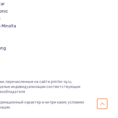
tar
onic
i
 Minolta
s
ung
rk
, перечисленные на сайте printer-iq.ru,
u
с целью индивидуализации соответствующих
авообладателя
x
формационный характер и ни при каких условиях
рации.