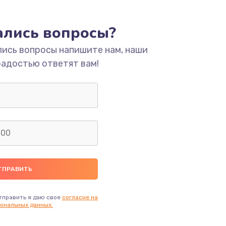
ать
тались вопросы?
ать
лись вопросы напишите нам, наши
радостью ответят вам!
ать
ать
ать
ать
ать
тправить я даю свое
согласие на
ональных данных.
ать