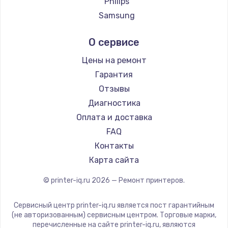
Philips
Samsung
Kodak
О сервисе
Lexmark
Sharp
Цены на ремонт
TSC
Гарантия
Fujitsu
Отзывы
Godex
Диагностика
Оплата и доставка
FAQ
Контакты
Карта сайта
© printer-iq.ru
2026
— Ремонт принтеров.
Сервисный центр printer-iq.ru является пост гарантийным
(не авторизованным) сервисным центром. Торговые марки,
перечисленные на сайте printer-iq.ru, являются