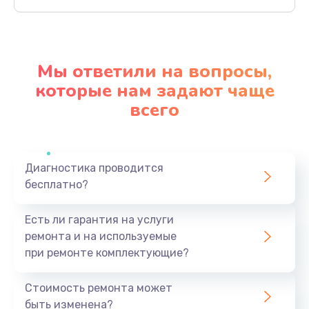
Заказать
Замена дисплея
1350 руб.
Мы ответили на вопросы,
Заказать
которые нам задают чаще
всего
Замена кнопки
510 руб.
Заказать
Диагностика проводится
бесплатно?
Ремонт корпуса
1410 руб.
Есть ли гарантия на услуги
Заказать
ремонта и на используемые
при ремонте комплектующие?
Настройка
480 руб.
Стоимость ремонта может
быть изменена?
Заказать