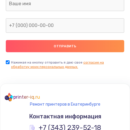
Не видит бумагу
550 руб.
Заказать
Зажевывает бумагу
500 руб.
Заказать
Нажимая на кнопку отправить я даю свое
согласие на
обработку моих персональных данных.
Не захватывает бумагу
600 руб.
Заказать
printer-iq.ru
Ремонт принтеров в Екатеринбурге
Грязная печать
Контактная информация
350 руб.
Заказать
+7 (343) 239-52-18