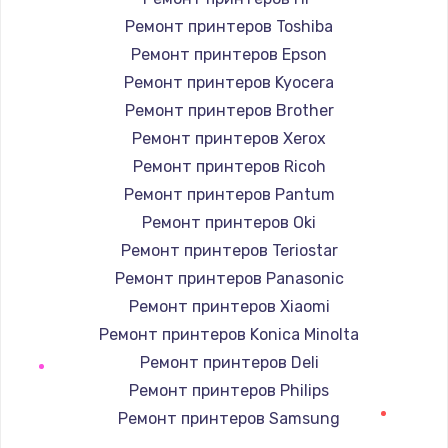
Ремонт принтеров Toshiba
Комплексная чистка
Ремонт принтеров Epson
600 руб.
Ремонт принтеров Kyocera
Заказать
Ремонт принтеров Brother
Ремонт принтеров Xerox
Замена лампы подсветки
Ремонт принтеров Ricoh
1000 руб.
Ремонт принтеров Pantum
Заказать
Ремонт принтеров Oki
Ремонт принтеров Teriostar
Ремонт блока управления
Ремонт принтеров Panasonic
2000 руб.
Ремонт принтеров Xiaomi
Заказать
Ремонт принтеров Konica Minolta
Ремонт принтеров Deli
Прошивка
Ремонт принтеров Philips
1220 руб.
Ремонт принтеров Samsung
Заказать
Ремонт принтеров Kodak