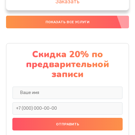
Заказать
Ремонт после залития
ПОКАЗАТЬ ВСЕ УСЛУГИ
1730 руб.
Заказать
Ремонт электроплаты
Скидка 20% по
1320 руб.
предварительной
Заказать
записи
Замена шнура
540 руб.
Заказать
Замена датчика
480 руб.