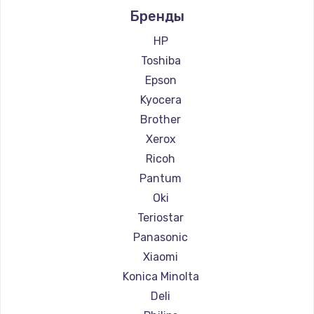
Бренды
Ремонт блока питания
Ремонт принтеров Lexmark
100 руб.
Ремонт принтеров Sharp
HP
Ремонт принтеров TSC
Toshiba
Заказать
Ремонт принтеров Fujitsu
Epson
Ремонт принтеров Godex
Kyocera
Brother
Xerox
Ricoh
Pantum
Oki
Teriostar
Panasonic
Xiaomi
Konica Minolta
Deli