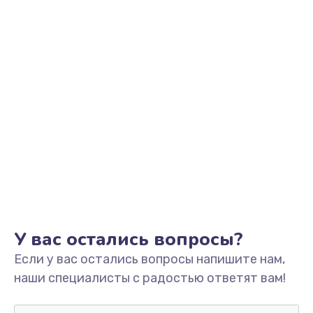
Не видит устройство
800 руб.
Заказать
Не печатает
700 руб.
Заказать
Скрипит, трещит
600 руб.
Заказать
У вас остались вопросы?
Если у вас остались вопросы напишите нам,
Переполнен абсорбер
наши специалисты с радостью ответят вам!
300 руб.
Заказать