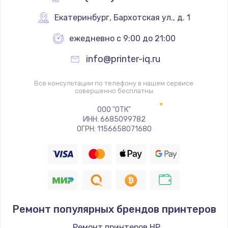
Ремонт механики сканирующей головки
Екатеринбург
,
 Бархотская ул., д. 1
1800 руб.
ежедневно с 9:00 до 21:00
Заказать
info@printer-iq.ru
Ремонт инвертора лампы подсветки
Все консультации по телефону в нашем сервисе
1350 руб.
совершенно бесплатны
Заказать
ООО "ОТК"
ИНН: 6685099782
ОГРН: 1156658071680
Перепрошивка, восстановление ПО
680 руб.
Заказать
Замена матричного блока
2000 руб.
Ремонт популярных брендов принтеров
Заказать
Ремонт принтеров HP