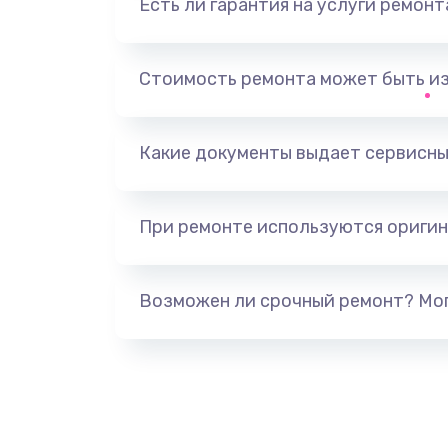
Есть ли гарантия на услуги ремон
Не видит устройство
Не печатает
Стоимость ремонта может быть и
Скрипит, трещит
Какие документы выдает сервисны
Переполнен абсорбер
При ремонте используются оригин
Не видит бумагу
Зажевывает бумагу
Возможен ли срочный ремонт? Мог
Не захватывает бумагу
Грязная печать