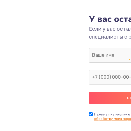
головки
1800 руб.
Заказ
У вас ос
етки
1350 руб.
Заказ
Если у вас оста
специалисты с 
 ПО
680 руб.
Заказ
2000 руб.
Заказ
600 руб.
Заказ
1000 руб.
Заказ
2000 руб.
Заказ
Нажимая на кнопку о
обработку моих перс
1220 руб.
Заказ