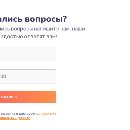
ать
тались вопросы?
ать
лись вопросы напишите нам, наши
радостью ответят вам!
ать
ать
ать
ать
ать
тправить я даю свое
согласие на
ональных данных.
ать