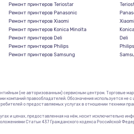
Ремонт принтеров Teriostar
Terios
Ремонт принтеров Panasonic
Panas
Ремонт принтеров Xiaomi
Xiaom
Ремонт принтеров Konica Minolta
Konica
Ремонт принтеров Deli
Deli
Ремонт принтеров Philips
Philip
Ремонт принтеров Samsung
Sams
Ремонт принтеров Kodak
Kodak
Ремонт принтеров Lexmark
Lexma
Ремонт принтеров Sharp
Sharp
Ремонт принтеров TSC
TSC
рантийным (не авторизованным) сервисным центром. Торговые марки
Ремонт принтеров Fujitsu
Fujits
ми компаний правообладателей. Обозначения используется не 
отребителей о предоставляемых услугах в отношении техники пр
Ремонт принтеров Godex
Gode
услугах и ценах, предоставленная на нём, носит исключительно ин
положениями Статьи 437 Гражданского кодекса Российской Феде