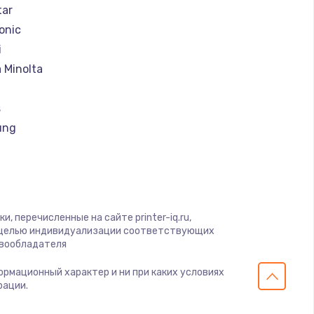
tar
onic
i
 Minolta
s
ung
rk
, перечисленные на сайте printer-iq.ru,
u
с целью индивидуализации соответствующих
авообладателя
x
формационный характер и ни при каких условиях
рации.