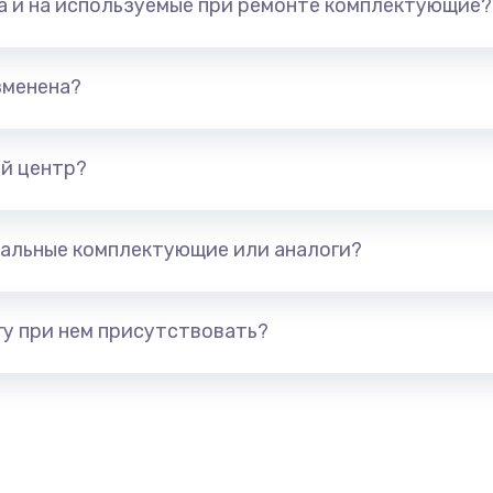
та и на используемые при ремонте комплектующие?
800 руб.
Заказ
700 руб.
Заказ
зменена?
600 руб.
Заказ
й центр?
300 руб.
Заказ
альные комплектующие или аналоги?
550 руб.
Заказ
500 руб.
Заказ
у при нем присутствовать?
600 руб.
Заказ
350 руб.
Заказ