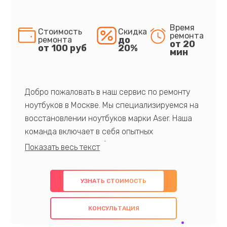
Время
Стоимость
Скидка
ремонта
до
ремонта
от 20
от 100 руб
20%
мин
Добро пожаловать в наш сервис по ремонту
ноутбуков в Москве. Мы специализируемся на
восстановлении ноутбуков марки Aser. Наша
команда включает в себя опытных
профессионалов с обширными знаниями и
многолетним опытом в данной области. Мы
предлагаем быстрый и качественный ремонт с
УЗНАТЬ СТОИМОСТЬ
использованием оригинальных компонентов, а
также гарантируем качество всех
КОНСУЛЬТАЦИЯ
проведенных работ. Наша цель - предоставить
клиентам надежное и профессиональное