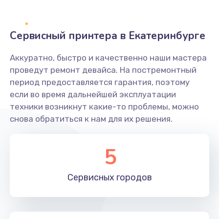
500 руб.
Заказать
Сервисный принтера в Екатеринбурге
Не захватывает бумагу
Аккуратно, быстро и качественно наши мастера
600 руб.
проведут ремонт девайса. На постремонтный
Заказать
период предоставляется гарантия, поэтому
если во время дальнейшей эксплуатации
Грязная печать
техники возникнут какие-то проблемы, можно
350 руб.
снова обратиться к нам для их решения.
Заказать
5
Ремонт механики сканирующей головки
1800 руб.
Сервисных
городов
Заказать
Ремонт инвертора лампы подсветки