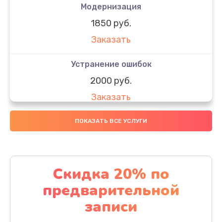
Модернизация
1850 руб.
Заказать
Устранение ошибок
2000 руб.
Заказать
Ремонт после залития
ПОКАЗАТЬ ВСЕ УСЛУГИ
1730 руб.
Заказать
Скидка 20% по
Ремонт электроплаты
предварительной
1320 руб.
записи
Заказать