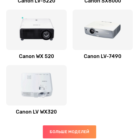
Canon LV-5220
Canon SX6000
Заказать
Скрипит, трещит
600 руб.
Заказать
Canon WX 520
Canon LV-7490
Переполнен абсорбер
300 руб.
Заказать
Не видит бумагу
550 руб.
Canon LV WX320
Заказать
Зажевывает бумагу
БОЛЬШЕ МОДЕЛЕЙ