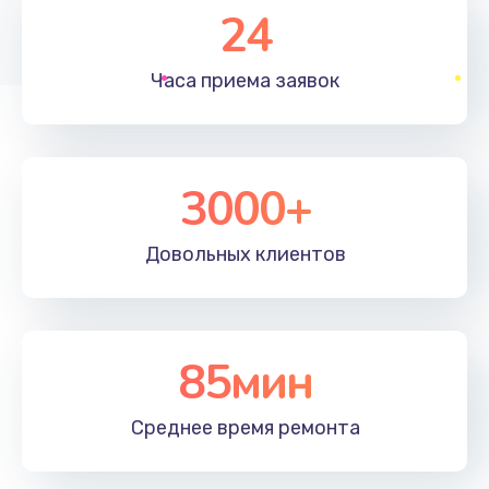
24
1350 руб.
Заказать
Часа приема
заявок
Перепрошивка, восстановление ПО
680 руб.
3000+
Заказать
Замена матричного блока
Довольных
клиентов
2000 руб.
Заказать
85мин
Комплексная чистка
600 руб.
Среднее время
ремонта
Заказать