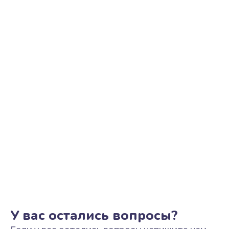
Ремонт цепи питания
2500 руб.
Заказать
Замена видеоадаптера (видеокарты)
1800 руб.
Заказать
Замена, перепайка чипа
1300 руб.
Заказать
Замена HDMI-разъема
650 руб.
Заказать
У вас остались вопросы?