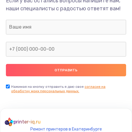
Если у вас остались вопросы напишите нам,
Замена/Pемонт карбюратора
наши специалисты с радостью ответят вам!
1300 руб.
Заказать
Ремонт капиллярной трубки
400 руб.
Заказать
Замена блока питания
1000 руб.
Заказать
Нажимая на кнопку отправить я даю свое
согласие на
обработку моих персональных данных.
Прошивка / разблокировка
900 руб.
Заказать
printer-iq.ru
Ремонт принтеров в Екатеринбурге