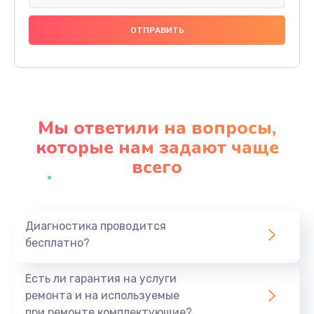
Замена праймера
1000 руб.
Заказать
Ремонт материнской платы
4500 руб.
Мы ответили на вопросы,
Заказать
которые нам задают чаще
всего
Профилактическая чистка
1000 руб.
Заказать
Диагностика проводится
бесплатно?
Прошивка BIOS
1920 руб.
Есть ли гарантия на услуги
Заказать
ремонта и на используемые
при ремонте комплектующие?