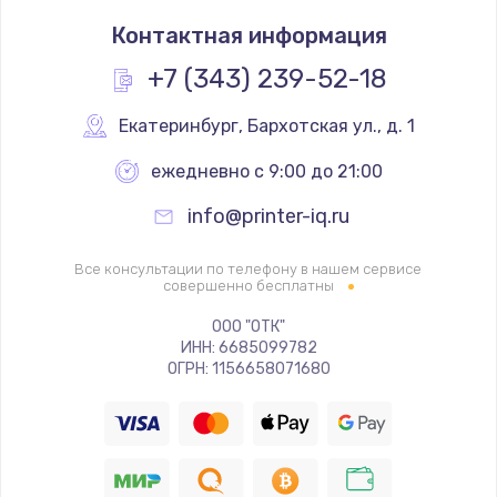
Замена термостата
Контактная информация
1200 руб.
Заказать
+7 (343) 239-52-18
Замена реле
Екатеринбург
,
 Бархотская ул., д. 1
1000 руб.
ежедневно с 9:00 до 21:00
Заказать
info@printer-iq.ru
Замена термопредохранителя
Все консультации по телефону в нашем сервисе
700 руб.
совершенно бесплатны
Заказать
ООО "ОТК"
ИНН: 6685099782
ОГРН: 1156658071680
Замена ТЭНа
2500 руб.
Заказать
Замена шнура