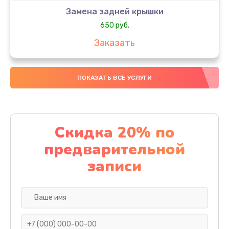
Замена задней крышки
650 руб.
Заказать
Замена аккумулятора
ПОКАЗАТЬ ВСЕ УСЛУГИ
4000 руб.
Заказать
Замена материнской платы
Скидка 20% по
1100 руб.
предварительной
Заказать
записи
Замена масла
750 руб.
Заказать