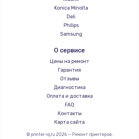
Замена температурного датчика
Konica Minolta
2500 руб.
Deli
Заказать
Philips
Samsung
Замена электроконфорки
Kodak
1300 руб.
О сервисе
Lexmark
Заказать
Sharp
Цены на ремонт
TSC
Гарантия
Техобслуживание
Fujitsu
Отзывы
900 руб.
Godex
Диагностика
Заказать
Оплата и доставка
FAQ
Установка / подключение / демонтаж
Контакты
1300 руб.
Карта сайта
Заказать
© printer-iq.ru
2026
— Ремонт принтеров.