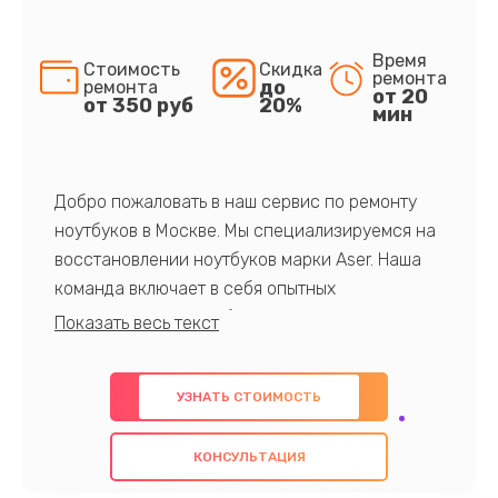
Время
Стоимость
Скидка
ремонта
до
ремонта
от 20
от 350 руб
20%
мин
Добро пожаловать в наш сервис по ремонту
ноутбуков в Москве. Мы специализируемся на
восстановлении ноутбуков марки Aser. Наша
команда включает в себя опытных
профессионалов с обширными знаниями и
многолетним опытом в данной области. Мы
предлагаем быстрый и качественный ремонт с
УЗНАТЬ СТОИМОСТЬ
использованием оригинальных компонентов, а
также гарантируем качество всех
КОНСУЛЬТАЦИЯ
проведенных работ. Наша цель - предоставить
клиентам надежное и профессиональное