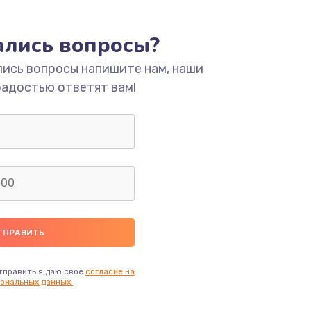
ать
тались вопросы?
ать
лись вопросы напишите нам, наши
радостью ответят вам!
ать
ать
ать
ать
ать
тправить я даю свое
согласие на
ональных данных.
ать