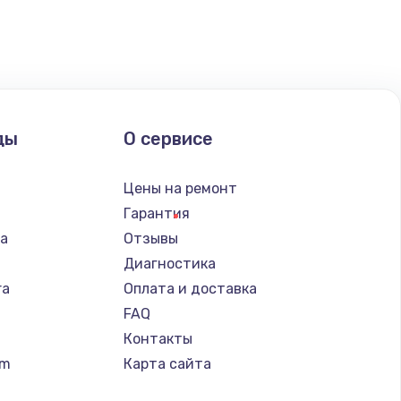
ать
ать
ды
О сервисе
ать
n
Цены на ремонт
ать
Гарантия
ba
Отзывы
ать
Диагностика
ra
Оплата и доставка
ать
FAQ
Контакты
ать
um
Карта сайта