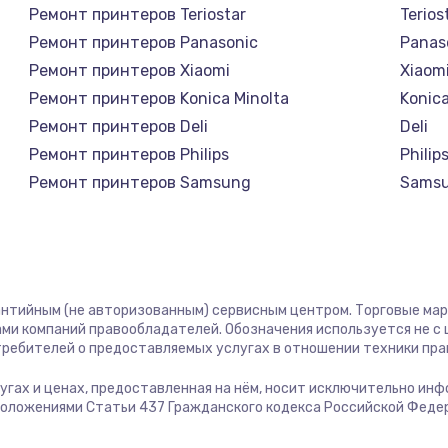
1400 руб.
Заказ
Ремонт принтеров Teriostar
Terios
Ремонт принтеров Panasonic
Panas
1400 руб.
Заказ
Ремонт принтеров Xiaomi
Xiaom
Ремонт принтеров Konica Minolta
Konica
580 руб.
Заказ
Ремонт принтеров Deli
Deli
Ремонт принтеров Philips
Philip
500 руб.
Заказ
Ремонт принтеров Samsung
Sams
Ремонт принтеров Kodak
Kodak
1000 руб.
Заказ
Ремонт принтеров Lexmark
Lexma
Ремонт принтеров Sharp
Sharp
700 руб.
Заказ
Ремонт принтеров TSC
TSC
рантийным (не авторизованным) сервисным центром. Торговые марки
Ремонт принтеров Fujitsu
Fujits
ми компаний правообладателей. Обозначения используется не 
600 руб.
Заказ
отребителей о предоставляемых услугах в отношении техники пр
Ремонт принтеров Godex
Gode
услугах и ценах, предоставленная на нём, носит исключительно ин
850 руб.
Заказ
положениями Статьи 437 Гражданского кодекса Российской Феде