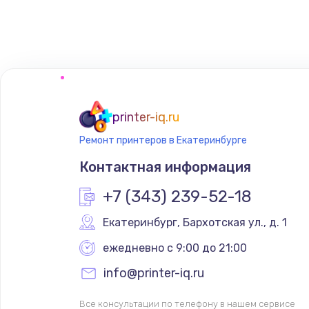
Замена сенсорного датчика
Замена сигнальной лампы
Замена системной платы
printer-iq.ru
Ремонт принтеров в Екатеринбурге
Замена температурного датчик
Контактная информация
Замена электроконфорки
+7 (343) 239-52-18
Екатеринбург
,
 Бархотская ул., д. 1
Техобслуживание
ежедневно с 9:00 до 21:00
Установка / подключение / дем
info@printer-iq.ru
Все консультации по телефону в нашем сервисе