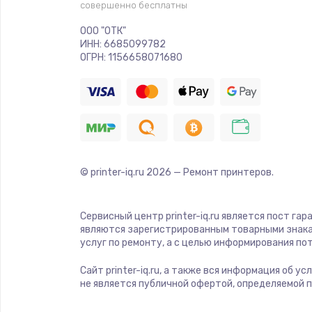
Прошивка
совершенно бесплатны
ООО "ОТК"
Ремонт платы электроники
ИНН: 6685099782
ОГРН: 1156658071680
Комплексная чистка
Замена датчиков
Замена шнура питания
© printer-iq.ru
2026
— Ремонт принтеров.
Ремонт кнопки
Сервисный центр printer-iq.ru является пост га
являются зарегистрированным товарными знака
Настройка
услуг по ремонту, а с целью информирования п
Сайт printer-iq.ru, а также вся информация об 
Ремонт корпуса
не является публичной офертой, определяемой 