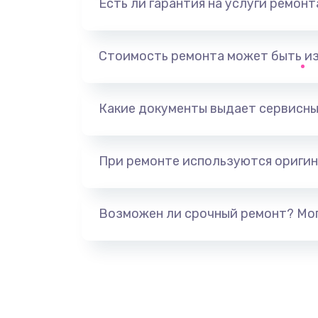
Есть ли гарантия на услуги ремон
Замена видеоадаптера (видеок
Замена, перепайка чипа
Стоимость ремонта может быть и
Замена HDMI-разъема
Какие документы выдает сервисны
Замена/Pемонт карбюратора
При ремонте используются оригин
Ремонт капиллярной трубки
Замена блока питания
Возможен ли срочный ремонт? Мог
Прошивка / разблокировка
Замена термостата