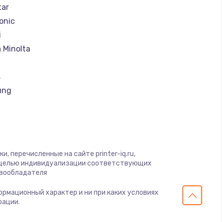
ать
tar
onic
ать
i
 Minolta
ать
s
ать
ung
ать
rk
ать
, перечисленные на сайте printer-iq.ru,
u
с целью индивидуализации соответствующих
ать
авообладателя
x
формационный характер и ни при каких условиях
ать
рации.