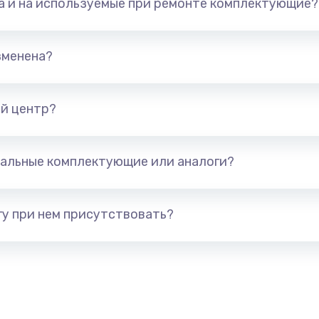
та и на используемые при ремонте комплектующие?
арты)
1800 руб.
Заказ
1300 руб.
Заказ
зменена?
650 руб.
Заказ
й центр?
1300 руб.
Заказ
альные комплектующие или аналоги?
400 руб.
Заказ
1000 руб.
Заказ
у при нем присутствовать?
900 руб.
Заказ
1200 руб.
Заказ