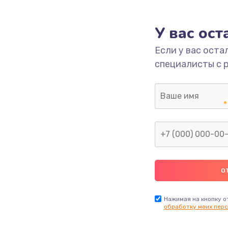
1000 руб.
Заказ
У вас ос
700 руб.
Заказ
Если у вас оста
специалисты с 
2500 руб.
Заказ
1400 руб.
Заказ
модуля
600 руб.
Заказ
1100 руб.
Заказ
900 руб.
Заказ
Нажимая на кнопку о
обработку моих перс
нфорки
900 руб.
Заказ