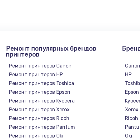
1300 руб.
Заказ
1200 руб.
Заказ
Ремонт популярных брендов
Брен
1500 руб.
Заказ
принтеров
Ремонт принтеров Canon
Cano
а
2500 руб.
Заказ
Ремонт принтеров HP
HP
Ремонт принтеров Toshiba
Toshi
1300 руб.
Заказ
Ремонт принтеров Epson
Epson
Ремонт принтеров Kyocera
Kyoce
900 руб.
Заказ
Ремонт принтеров Xerox
Xerox
Ремонт принтеров Ricoh
Ricoh
онтаж
1300 руб.
Заказ
Ремонт принтеров Pantum
Pant
Ремонт принтеров Oki
Oki